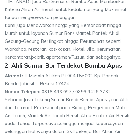
TIRTANADI Jasa Bor Sumur di Bambu Apus Memberikan
Kriteria Aliran Air Bersih untuk kedalaman yang Max simal
tanpa mengecewakan pelanggan.
Kami juga Menawarkan harga yang Bersahabat hingga
Murah untuk layanan Sumur Bor / Mantek,Pantek Air di
Gedung-Gedung Bertingkat hingga Perumahan seperti
Workshop, restoran, kos-kosan, Hotel, villa, perumahan,
perkantoran/pabrik, apartemen/Rusun, dan sebagainya.
2. Ahli Sumur Bor Terdekat Bambu Apus
Alamat:
Jl. Musola Al iklas Rt.004 Rw.002 Kp. Pondok
Benda Jatiasih - Bekasi 17424
Nomor Telepon:
0818 493 097 / 0856 9416 3731
Sebagai Jasa Tukang Sumur Bor di Bambu Apus yang Ahli
dan Terampil Profesional pada Bidang Pengeboran Mata
Air Tanah, Mantek Air Tanah Bersih Atau Pantek Air Bersih
pada Tahap Terpercaya sehingga menjadi kepercayaan
pelanggan Bahwanya dalam Skill pekerja Bor Aliran Air