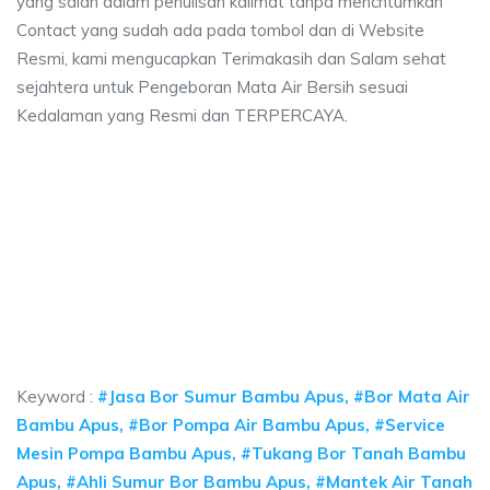
yang salah dalam penulisan kalimat tanpa mencntumkan
Contact yang sudah ada pada tombol dan di Website
Resmi, kami mengucapkan Terimakasih dan Salam sehat
sejahtera untuk Pengeboran Mata Air Bersih sesuai
Kedalaman yang Resmi dan TERPERCAYA.
ya sumur bor Bambu Apus, jasa sumur bor Bambu
 sumur bor Bambu Apus, jasa sumur bor Bambu Apus, jasa bor sumur bekasi
ya sumur bor Bambu Apus, jasa sumur bor Bambu Apus
a sumur bor Bambu Apus, jasa sumur bor Bambu Apus, jasa b
Keyword :
#Jasa Bor Sumur Bambu Apus, #Bor Mata Air
Bambu Apus, #Bor Pompa Air Bambu Apus, #Service
Mesin Pompa Bambu Apus, #Tukang Bor Tanah Bambu
Apus, #Ahli Sumur Bor Bambu Apus, #Mantek Air Tanah