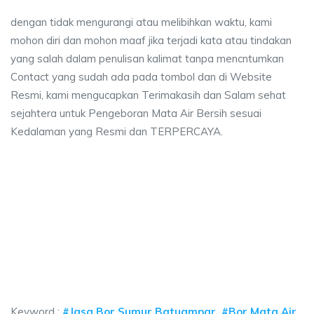
dengan tidak mengurangi atau melibihkan waktu, kami
mohon diri dan mohon maaf jika terjadi kata atau tindakan
yang salah dalam penulisan kalimat tanpa mencntumkan
Contact yang sudah ada pada tombol dan di Website
Resmi, kami mengucapkan Terimakasih dan Salam sehat
sejahtera untuk Pengeboran Mata Air Bersih sesuai
Kedalaman yang Resmi dan TERPERCAYA.
a sumur bor Batuampar, jasa sumur bor Batuamp
sumur bor Batuampar, jasa sumur bor Batuampar, jasa bor sumur bekasi, bi
a sumur bor Batuampar, jasa sumur bor Batuampar, j
 sumur bor Batuampar, jasa sumur bor Batuampar, jasa bor 
Keyword :
#Jasa Bor Sumur Batuampar, #Bor Mata Air