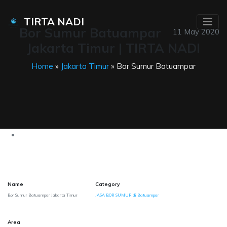
TIRTA NADI
Bor Sumur Batuampar
11 May 2020
Jakarta Timur | TIRTA NADI
Home
»
Jakarta Timur
» Bor Sumur Batuampar
Name
Category
Bor Sumur Batuampar Jakarta Timur
JASA BOR SUMUR di Batuampar
Area