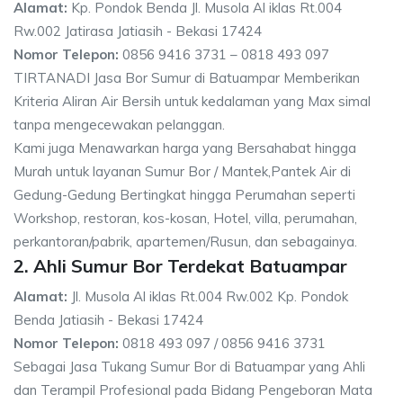
Alamat:
Kp. Pondok Benda Jl. Musola Al iklas Rt.004
Rw.002 Jatirasa Jatiasih - Bekasi 17424
Nomor Telepon:
0856 9416 3731 – 0818 493 097
TIRTANADI Jasa Bor Sumur di Batuampar Memberikan
Kriteria Aliran Air Bersih untuk kedalaman yang Max simal
tanpa mengecewakan pelanggan.
Kami juga Menawarkan harga yang Bersahabat hingga
Murah untuk layanan Sumur Bor / Mantek,Pantek Air di
Gedung-Gedung Bertingkat hingga Perumahan seperti
Workshop, restoran, kos-kosan, Hotel, villa, perumahan,
perkantoran/pabrik, apartemen/Rusun, dan sebagainya.
2. Ahli Sumur Bor Terdekat Batuampar
Alamat:
Jl. Musola Al iklas Rt.004 Rw.002 Kp. Pondok
Benda Jatiasih - Bekasi 17424
Nomor Telepon:
0818 493 097 / 0856 9416 3731
Sebagai Jasa Tukang Sumur Bor di Batuampar yang Ahli
dan Terampil Profesional pada Bidang Pengeboran Mata