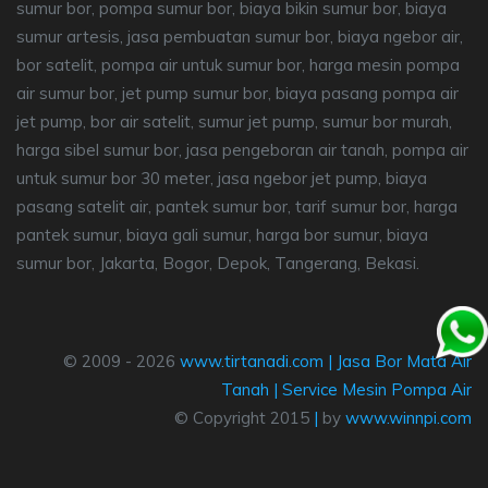
sumur bor, pompa sumur bor, biaya bikin sumur bor, biaya
sumur artesis, jasa pembuatan sumur bor, biaya ngebor air,
bor satelit, pompa air untuk sumur bor, harga mesin pompa
air sumur bor, jet pump sumur bor, biaya pasang pompa air
jet pump, bor air satelit, sumur jet pump, sumur bor murah,
harga sibel sumur bor, jasa pengeboran air tanah, pompa air
untuk sumur bor 30 meter, jasa ngebor jet pump, biaya
pasang satelit air, pantek sumur bor, tarif sumur bor, harga
pantek sumur, biaya gali sumur, harga bor sumur, biaya
sumur bor, Jakarta, Bogor, Depok, Tangerang, Bekasi.
© 2009 - 2026
www.tirtanadi.com
|
Jasa Bor Mata Air
Tanah
|
Service Mesin Pompa Air
© Copyright 2015
|
by
www.winnpi.com