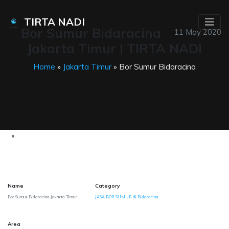
TIRTA NADI
Bor Sumur Bidaracina
11 May 2020
Jakarta Timur | TIRTA NADI
Home
»
Jakarta Timur
» Bor Sumur Bidaracina
Name
Category
Bor Sumur Bidaracina Jakarta Timur
JASA BOR SUMUR di Bidaracina
Area