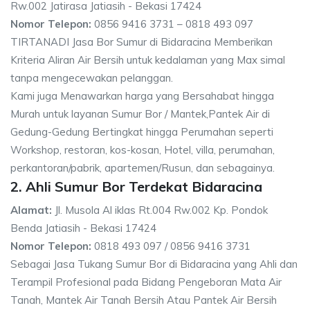
Rw.002 Jatirasa Jatiasih - Bekasi 17424
Nomor Telepon:
0856 9416 3731 – 0818 493 097
TIRTANADI Jasa Bor Sumur di Bidaracina Memberikan
Kriteria Aliran Air Bersih untuk kedalaman yang Max simal
tanpa mengecewakan pelanggan.
Kami juga Menawarkan harga yang Bersahabat hingga
Murah untuk layanan Sumur Bor / Mantek,Pantek Air di
Gedung-Gedung Bertingkat hingga Perumahan seperti
Workshop, restoran, kos-kosan, Hotel, villa, perumahan,
perkantoran/pabrik, apartemen/Rusun, dan sebagainya.
2. Ahli Sumur Bor Terdekat Bidaracina
Alamat:
Jl. Musola Al iklas Rt.004 Rw.002 Kp. Pondok
Benda Jatiasih - Bekasi 17424
Nomor Telepon:
0818 493 097 / 0856 9416 3731
Sebagai Jasa Tukang Sumur Bor di Bidaracina yang Ahli dan
Terampil Profesional pada Bidang Pengeboran Mata Air
Tanah, Mantek Air Tanah Bersih Atau Pantek Air Bersih