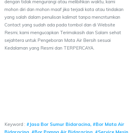
dengan tidak mengurangi atau melibihkan waktu, kami
mohon diri dan mohon maaf jika terjadi kata atau tindakan
yang salah dalam penulisan kalimat tanpa mencntumkan
Contact yang sudah ada pada tombol dan di Website
Resmi, kami mengucapkan Terimakasih dan Salam sehat
sejahtera untuk Pengeboran Mata Air Bersih sesuai
Kedalaman yang Resmi dan TERPERCAYA.
ya sumur bor Bidaracina, jasa sumur bor Bidara
a sumur bor Bidaracina, jasa sumur bor Bidaracina, jasa bor sumur bekasi, 
ya sumur bor Bidaracina, jasa sumur bor Bidaracina,
ya sumur bor Bidaracina, jasa sumur bor Bidaracina, jasa bo
Keyword :
#Jasa Bor Sumur Bidaracina, #Bor Mata Air
Bidaracina, #Bor Pompa Air Bidaracina, #Service Mesin