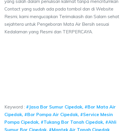
yang salah dalam penulisan kalimat tanpa mencntumkan
Contact yang sudah ada pada tombol dan di Website
Resmi, kami mengucapkan Terimakasih dan Salam sehat
sejahtera untuk Pengeboran Mata Air Bersih sesuai
Kedalaman yang Resmi dan TERPERCAYA.
ya sumur bor Cipedak, jasa sumur bor Cipedak, 
a sumur bor Cipedak, jasa sumur bor Cipedak, jasa bor sumur bekasi, biaya
ya sumur bor Cipedak, jasa sumur bor Cipedak, jasa 
a sumur bor Cipedak, jasa sumur bor Cipedak, jasa bor sumu
Keyword :
#Jasa Bor Sumur Cipedak, #Bor Mata Air
Cipedak, #Bor Pompa Air Cipedak, #Service Mesin
Pompa Cipedak, #Tukang Bor Tanah Cipedak, #Ahli
Sumur Bor Cipedak, #Mantek Air Tanah Cipedak