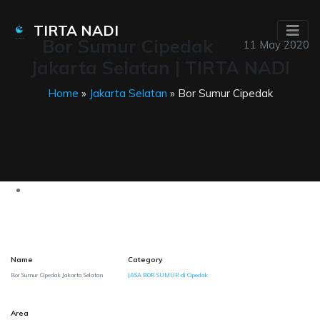
TIRTA NADI
Bor Sumur Cipedak
11 May 2020
Jakarta Selatan | TIRTA NADI
Home
»
Jakarta Selatan
» Bor Sumur Cipedak
Name
Category
Bor Sumur Cipedak Jakarta Selatan
JASA BOR SUMUR di Cipedak
Area