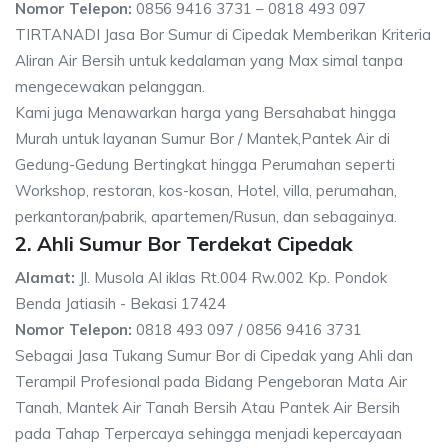
Nomor Telepon:
0856 9416 3731 – 0818 493 097
TIRTANADI Jasa Bor Sumur di Cipedak Memberikan Kriteria
Aliran Air Bersih untuk kedalaman yang Max simal tanpa
mengecewakan pelanggan.
Kami juga Menawarkan harga yang Bersahabat hingga
Murah untuk layanan Sumur Bor / Mantek,Pantek Air di
Gedung-Gedung Bertingkat hingga Perumahan seperti
Workshop, restoran, kos-kosan, Hotel, villa, perumahan,
perkantoran/pabrik, apartemen/Rusun, dan sebagainya.
2. Ahli Sumur Bor Terdekat Cipedak
Alamat:
Jl. Musola Al iklas Rt.004 Rw.002 Kp. Pondok
Benda Jatiasih - Bekasi 17424
Nomor Telepon:
0818 493 097 / 0856 9416 3731
Sebagai Jasa Tukang Sumur Bor di Cipedak yang Ahli dan
Terampil Profesional pada Bidang Pengeboran Mata Air
Tanah, Mantek Air Tanah Bersih Atau Pantek Air Bersih
pada Tahap Terpercaya sehingga menjadi kepercayaan