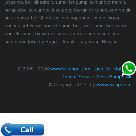
jet pump, bor air satelit, sumur jet pump, sumur bor murah,
harga sibel sumur bor, jasa pengeboran air tanah, pompa air
untuk sumur bor 30 meter, jasa ngebor jet pump, biaya
pasang satelit air, pantek sumur bor, tarif sumur bor, harga
pantek sumur, biaya gali sumur, harga bor sumur, biaya
sumur bor, Jakarta, Bogor, Depok, Tangerang, Bekasi.
© 2009 - 2026
www.tirtanadi.com
|
Jasa Bor Mata Air
Tanah
|
Service Mesin Pompa Air
© Copyright 2015
|
by
www.winnpi.com
.