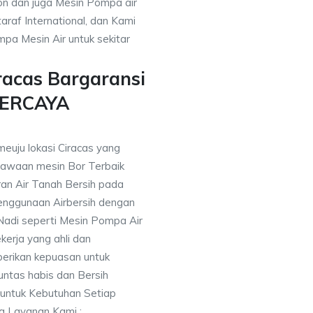
on dan juga Mesin Pompa air
araf International, dan Kami
pa Mesin Air untuk sekitar
racas Bargaransi
PERCAYA
meuju lokasi Ciracas yang
awaan mesin Bor Terbaik
an Air Tanah Bersih pada
nggunaan Airbersih dengan
 Nadi seperti Mesin Pompa Air
erja yang ahli dan
berikan kepuasan untuk
ntas habis dan Bersih
 untuk Kebutuhan Setiap
ng Layanan Kami :