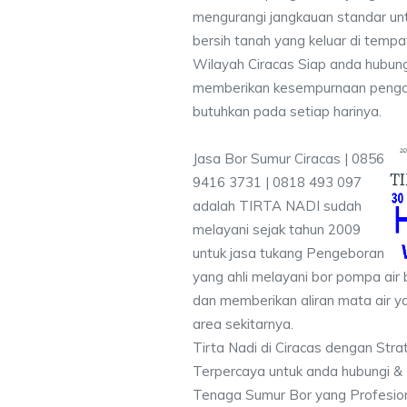
mengurangi jangkauan standar unt
bersih tanah yang keluar di temp
Wilayah Ciracas Siap anda hubung
memberikan kesempurnaan pengali
butuhkan pada setiap harinya.
Jasa Bor Sumur Ciracas | 0856
9416 3731 | 0818 493 097
adalah TIRTA NADI sudah
melayani sejak tahun 2009
untuk jasa tukang Pengeboran
yang ahli melayani bor pompa air b
dan memberikan aliran mata air y
area sekitarnya.
Tirta Nadi di Ciracas dengan Stra
Terpercaya untuk anda hubungi 
Tenaga Sumur Bor yang Profesio