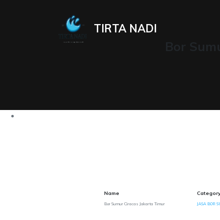
TIRTA NADI
Bor Sumu
Name
Categor
Bor Sumur Ciracas Jakarta Timur
JASA BOR S