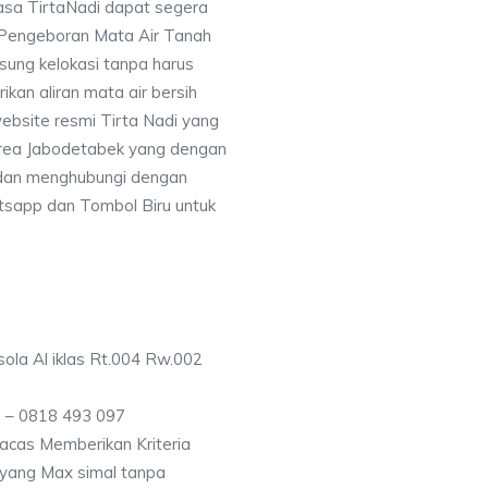
asa TirtaNadi dapat segera
 Pengeboran Mata Air Tanah
sung kelokasi tanpa harus
an aliran mata air bersih
ebsite resmi Tirta Nadi yang
 area Jabodetabek yang dengan
 dan menghubungi dengan
sapp dan Tombol Biru untuk
ola Al iklas Rt.004 Rw.002
 – 0818 493 097
acas Memberikan Kriteria
n yang Max simal tanpa