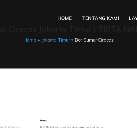
HOME
TENTANG KAMI
LA
r Ciracas Jakarta Timur | TIRTA NA
Home
»
Jakarta Timur
» Bor Sumur Ciracas
y
Area
UMUR di Ciracas
Tirta Nadi di Ciracas untuk Jasa Sumur Bor / Bor Sumur