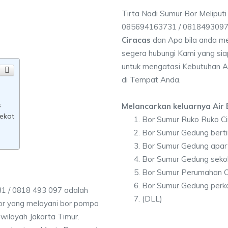
Tirta Nadi Sumur Bor Meliputi
085694163731 / 081849309
Ciracas
dan Apa bila anda m
segera hubungi Kami yang siap
untuk mengatasi Kebutuhan Ai
di Tempat Anda.
s
Melancarkan keluarnya Air B
dekat
Bor Sumur Ruko Ruko Ci
Bor Sumur Gedung berti
Bor Sumur Gedung apar
Bor Sumur Gedung sekol
Bor Sumur Perumahan C
Bor Sumur Gedung perka
1 / 0818 493 097 adalah
(DLL)
r yang melayani bor pompa
h wilayah Jakarta Timur.