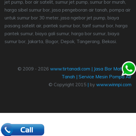
jet pump, bor air satelit, sumur jet pump, sumur bor murah,
harga sibel sumur bor, jasa pengeboran air tanah, pompa air
untuk sumur bor 30 meter, jasa ngebor jet pump, biaya
pasang satelit air, pantek sumur bor, tarif sumur bor, harga
pantek sumur, biaya gali sumur, harga bor sumur, biaya
sumur bor, Jakarta, Bogor, Depok, Tangerang, Bekasi.
© 2009 - 2026
www.tirtanadi.com
|
Jasa Bor Mata Air
Tanah
|
Service Mesin Pompa Air
© Copyright 2015
|
by
www.winnpi.com
.