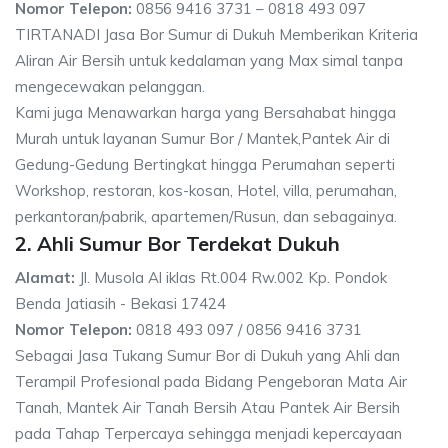
Nomor Telepon:
0856 9416 3731 – 0818 493 097
TIRTANADI Jasa Bor Sumur di Dukuh Memberikan Kriteria
Aliran Air Bersih untuk kedalaman yang Max simal tanpa
mengecewakan pelanggan.
Kami juga Menawarkan harga yang Bersahabat hingga
Murah untuk layanan Sumur Bor / Mantek,Pantek Air di
Gedung-Gedung Bertingkat hingga Perumahan seperti
Workshop, restoran, kos-kosan, Hotel, villa, perumahan,
perkantoran/pabrik, apartemen/Rusun, dan sebagainya.
2. Ahli Sumur Bor Terdekat Dukuh
Alamat:
Jl. Musola Al iklas Rt.004 Rw.002 Kp. Pondok
Benda Jatiasih - Bekasi 17424
Nomor Telepon:
0818 493 097 / 0856 9416 3731
Sebagai Jasa Tukang Sumur Bor di Dukuh yang Ahli dan
Terampil Profesional pada Bidang Pengeboran Mata Air
Tanah, Mantek Air Tanah Bersih Atau Pantek Air Bersih
pada Tahap Terpercaya sehingga menjadi kepercayaan