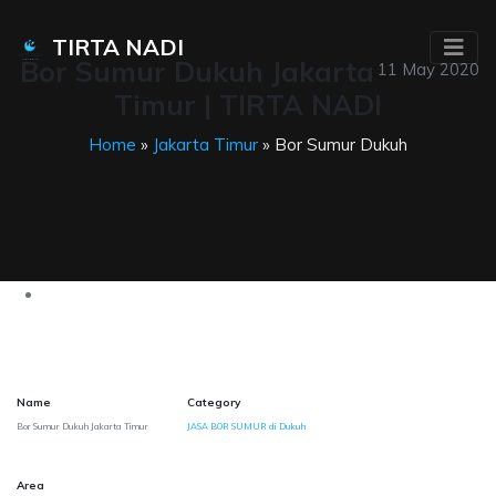
TIRTA NADI
Bor Sumur Dukuh Jakarta
11 May 2020
Timur | TIRTA NADI
Home
»
Jakarta Timur
» Bor Sumur Dukuh
Name
Category
Bor Sumur Dukuh Jakarta Timur
JASA BOR SUMUR di Dukuh
Area