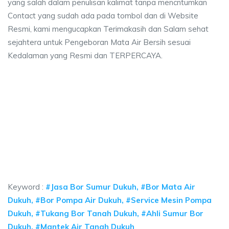
yang salah dalam penulisan kalimat tanpa mencntumkan
Contact yang sudah ada pada tombol dan di Website
Resmi, kami mengucapkan Terimakasih dan Salam sehat
sejahtera untuk Pengeboran Mata Air Bersih sesuai
Kedalaman yang Resmi dan TERPERCAYA.
a sumur bor Dukuh, jasa sumur bor Dukuh, jasa
sumur bor Dukuh, jasa sumur bor Dukuh, jasa bor sumur bekasi, biaya ngebo
a sumur bor Dukuh, jasa sumur bor Dukuh, jasa bor s
 sumur bor Dukuh, jasa sumur bor Dukuh, jasa bor sumur bek
Keyword :
#Jasa Bor Sumur Dukuh, #Bor Mata Air
Dukuh, #Bor Pompa Air Dukuh, #Service Mesin Pompa
Dukuh, #Tukang Bor Tanah Dukuh, #Ahli Sumur Bor
Dukuh, #Mantek Air Tanah Dukuh