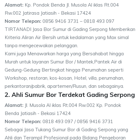
Alamat:
Kp. Pondok Benda Jl. Musola Al iklas Rt.004
Rw.002 Jatirasa Jatiasih - Bekasi 17424
Nomor Telepon:
0856 9416 3731 – 0818 493 097
TIRTANADI Jasa Bor Sumur di Gading Serpong Memberikan
Kriteria Aliran Air Bersih untuk kedalaman yang Max simal
tanpa mengecewakan pelanggan.
Kami juga Menawarkan harga yang Bersahabat hingga
Murah untuk layanan Sumur Bor / Mantek,Pantek Air di
Gedung-Gedung Bertingkat hingga Perumahan seperti
Workshop, restoran, kos-kosan, Hotel, villa, perumahan,
perkantoran/pabrik, apartemen/Rusun, dan sebagainya.
2. Ahli Sumur Bor Terdekat Gading Serpong
Alamat:
Jl. Musola Al iklas Rt.004 Rw.002 Kp. Pondok
Benda Jatiasih - Bekasi 17424
Nomor Telepon:
0818 493 097 / 0856 9416 3731
Sebagai Jasa Tukang Sumur Bor di Gading Serpong yang
Ahli dan Terampil Profesional pada Bidang Pengeboran