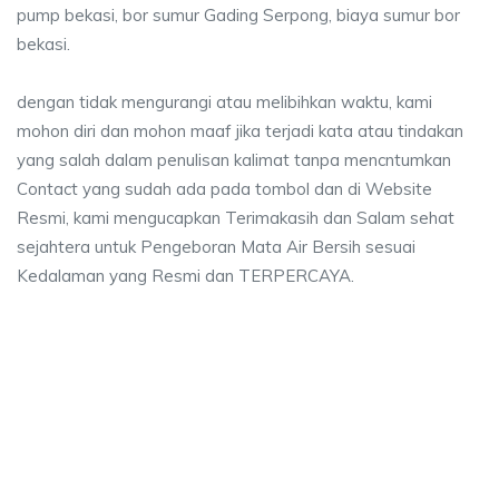
pump bekasi, bor sumur Gading Serpong, biaya sumur bor
bekasi.
dengan tidak mengurangi atau melibihkan waktu, kami
mohon diri dan mohon maaf jika terjadi kata atau tindakan
yang salah dalam penulisan kalimat tanpa mencntumkan
Contact yang sudah ada pada tombol dan di Website
Resmi, kami mengucapkan Terimakasih dan Salam sehat
sejahtera untuk Pengeboran Mata Air Bersih sesuai
Kedalaman yang Resmi dan TERPERCAYA.
aya sumur bor Gading Serpong, jasa sumur bor G
a sumur bor Gading Serpong, jasa sumur bor Gading Serpong, jasa bor sumu
ya sumur bor Gading Serpong, jasa sumur bor Gading