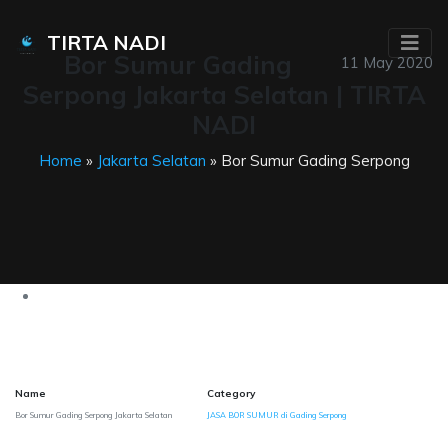
TIRTA NADI
Bor Sumur Gading
11 May 2020
Serpong Jakarta Selatan | TIRTA
NADI
Home
»
Jakarta Selatan
» Bor Sumur Gading Serpong
Name
Category
Bor Sumur Gading Serpong Jakarta Selatan
JASA BOR SUMUR di Gading Serpong