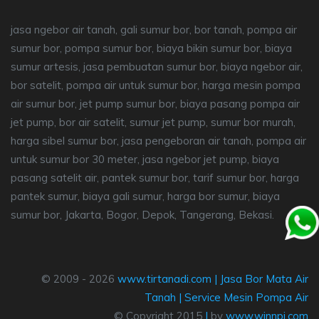
jasa ngebor air tanah, gali sumur bor, bor tanah, pompa air
sumur bor, pompa sumur bor, biaya bikin sumur bor, biaya
sumur artesis, jasa pembuatan sumur bor, biaya ngebor air,
bor satelit, pompa air untuk sumur bor, harga mesin pompa
air sumur bor, jet pump sumur bor, biaya pasang pompa air
jet pump, bor air satelit, sumur jet pump, sumur bor murah,
harga sibel sumur bor, jasa pengeboran air tanah, pompa air
untuk sumur bor 30 meter, jasa ngebor jet pump, biaya
pasang satelit air, pantek sumur bor, tarif sumur bor, harga
pantek sumur, biaya gali sumur, harga bor sumur, biaya
sumur bor, Jakarta, Bogor, Depok, Tangerang, Bekasi.
© 2009 - 2026
www.tirtanadi.com
|
Jasa Bor Mata Air
Tanah
|
Service Mesin Pompa Air
© Copyright 2015
|
by
www.winnpi.com