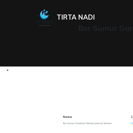
TIRTA NADI
Bor Sumur Gand
Name
C
Bor Sumur Gandaria Selatan Jakarta Selatan
J