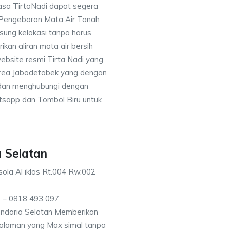
asa TirtaNadi dapat segera
 Pengeboran Mata Air Tanah
sung kelokasi tanpa harus
an aliran mata air bersih
ebsite resmi Tirta Nadi yang
 area Jabodetabek yang dengan
 dan menghubungi dengan
sapp dan Tombol Biru untuk
a Selatan
ola Al iklas Rt.004 Rw.002
 – 0818 493 097
ndaria Selatan Memberikan
kedalaman yang Max simal tanpa