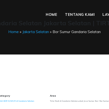
HOME
TENTANG KAMI
LA
aria Selatan Jakarta Selatan | TI
Home
»
Jakarta Selatan
» Bor Sumur Gandaria Selatan
ategory
Area
ASA BOR SUMUR di Gandaria Selatan
Tirta Nadi di Gandaria Selatan untuk Jasa Sumur Bor / Bor Sumur