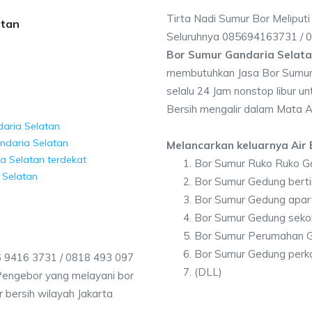
Tirta Nadi Sumur Bor Meliputi
atan
Seluruhnya 085694163731 /
Bor Sumur Gandaria Selat
membutuhkan Jasa Bor Sumur 
selalu 24 Jam nonstop libur u
Bersih mengalir dalam Mata A
daria Selatan
ndaria Selatan
Melancarkan keluarnya Air B
a Selatan terdekat
Bor Sumur Ruko Ruko Ga
 Selatan
Bor Sumur Gedung berti
Bor Sumur Gedung apar
Bor Sumur Gedung sekol
Bor Sumur Perumahan G
Bor Sumur Gedung perka
6 9416 3731 / 0818 493 097
(DLL)
Pengebor yang melayani bor
r bersih wilayah Jakarta