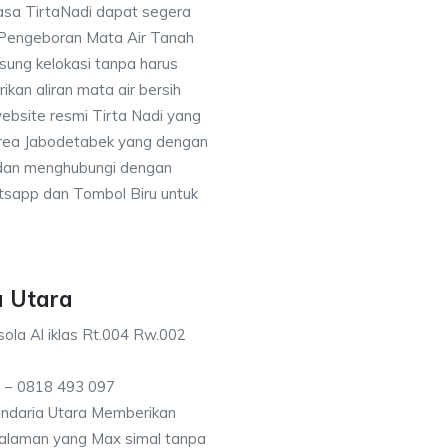
asa TirtaNadi dapat segera
 Pengeboran Mata Air Tanah
sung kelokasi tanpa harus
an aliran mata air bersih
ebsite resmi Tirta Nadi yang
 area Jabodetabek yang dengan
 dan menghubungi dengan
sapp dan Tombol Biru untuk
a Utara
ola Al iklas Rt.004 Rw.002
 – 0818 493 097
ndaria Utara Memberikan
kedalaman yang Max simal tanpa