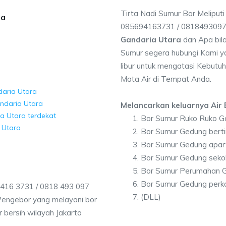
Tirta Nadi Sumur Bor Meliputi
ra
085694163731 / 081849309
Gandaria Utara
dan Apa bil
Sumur segera hubungi Kami ya
libur untuk mengatasi Kebutuh
Mata Air di Tempat Anda.
daria Utara
andaria Utara
Melancarkan keluarnya Air B
a Utara terdekat
Bor Sumur Ruko Ruko Ga
 Utara
Bor Sumur Gedung berti
Bor Sumur Gedung apar
Bor Sumur Gedung seko
Bor Sumur Perumahan G
Bor Sumur Gedung perka
9416 3731 / 0818 493 097
(DLL)
Pengebor yang melayani bor
r bersih wilayah Jakarta