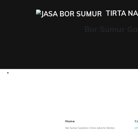
TIRTA NA
Bor Sumur Gan
Name
C
Bor Sumur Gandaria Utara Jakarta Selatan
JA