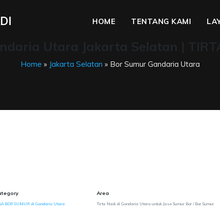
DI
HOME
TENTANG KAMI
LA
daria Utara Jakarta Selatan | TIR
Home
»
Jakarta Selatan
» Bor Sumur Gandaria Utara
ategory
Area
SA BOR SUMUR di Gandaria Utara
Tirta Nadi di Gandaria Utara untuk Jasa Sumur Bor / Bor Sumur