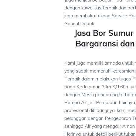
dengan kuwalitas terbaik dan bert
juga membuka tukang Service Pom
Gandul Depok.
Jasa Bor Sumur
Bargaransi da
Kami Juga memiliki armada untuk 
yang sudah memenuhi keresmian
Terbaik dalam melakukan tugas P
pada Kedalaman 30m S/d 60m unt
dengan Mesin pendorong terbaik d
Pompa Air Jet-Pump dan Lainnya,
profesional dibidangnya, kami me
pelanggan dengan Pengeboran Tu
sehingga Air yang mengalir Aman
Harinya, untuk detail berikut tuka