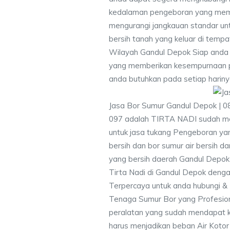
kedalaman pengeboran yang memen
mengurangi jangkauan standar unt
bersih tanah yang keluar di temp
Wilayah Gandul Depok Siap anda 
yang memberikan kesempurnaan pen
anda butuhkan pada setiap hariny
Jasa Bor Sumur Gandul Depok | 0
097 adalah TIRTA NADI sudah me
untuk jasa tukang Pengeboran yan
bersih dan bor sumur air bersih d
yang bersih daerah Gandul Depok 
Tirta Nadi di Gandul Depok denga
Terpercaya untuk anda hubungi 
Tenaga Sumur Bor yang Profesio
peralatan yang sudah mendapat 
harus menjadikan beban Air Kotor 