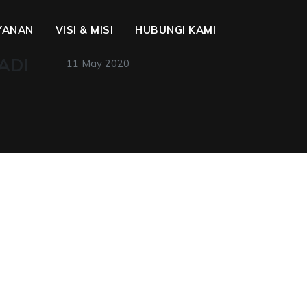
YANAN
VISI & MISI
HUBUNGI KAMI
NADI
11 May 2020