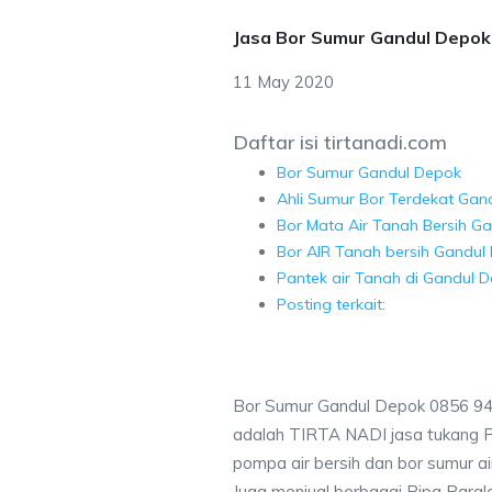
Jasa Bor Sumur Gandul Depok
11 May 2020
Daftar isi tirtanadi.com
Bor Sumur Gandul Depok
Ahli Sumur Bor Terdekat Gan
Bor Mata Air Tanah Bersih G
Bor AIR Tanah bersih Gandul
Pantek air Tanah di Gandul 
Posting terkait:
Bor Sumur Gandul Depok 0856 94
adalah TIRTA NADI jasa tukang 
pompa air bersih dan bor sumur ai
Juga menjual berbagai Pipa Paral