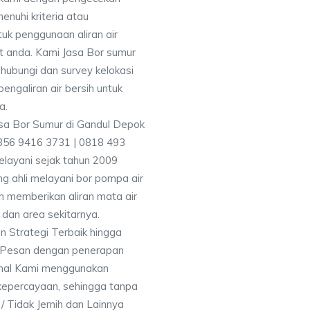
uhi kriteria atau
uk penggunaan aliran air
at anda. Kami Jasa Bor sumur
hubungi dan survey kelokasi
galiran air bersih untuk
a.
856 9416 3731 | 0818 493
layani sejak tahun 2009
g ahli melayani bor pompa air
an memberikan aliran mata air
dan area sekitarnya.
n Strategi Terbaik hingga
& Pesan dengan penerapan
nal Kami menggunakan
kepercayaan, sehingga tanpa
/ Tidak Jernih dan Lainnya