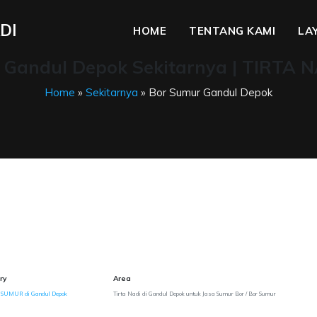
DI
HOME
TENTANG KAMI
LA
 Gandul Depok Sekitarnya | TIRTA 
Home
»
Sekitarnya
» Bor Sumur Gandul Depok
ry
Area
 SUMUR di Gandul Depok
Tirta Nadi di Gandul Depok untuk Jasa Sumur Bor / Bor Sumur