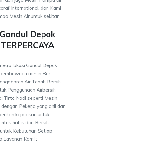
araf International, dan Kami
pa Mesin Air untuk sekitar
 Gandul Depok
n TERPERCAYA
meuju lokasi Gandul Depok
 pembawaan mesin Bor
engeboran Air Tanah Bersih
uk Penggunaan Airbersih
i Tirta Nadi seperti Mesin
 dengan Pekerja yang ahli dan
berikan kepuasan untuk
ntas habis dan Bersih
 untuk Kebutuhan Setiap
ng Layanan Kami :