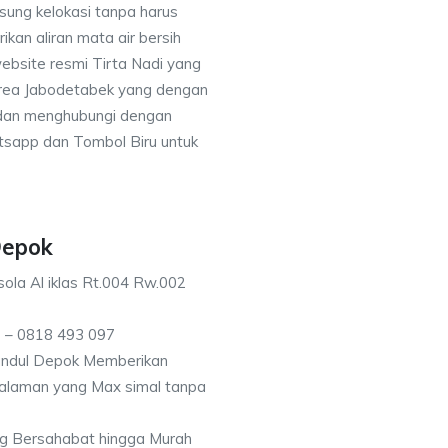
sung kelokasi tanpa harus
an aliran mata air bersih
ebsite resmi Tirta Nadi yang
 area Jabodetabek yang dengan
 dan menghubungi dengan
sapp dan Tombol Biru untuk
Depok
ola Al iklas Rt.004 Rw.002
 – 0818 493 097
andul Depok Memberikan
kedalaman yang Max simal tanpa
g Bersahabat hingga Murah