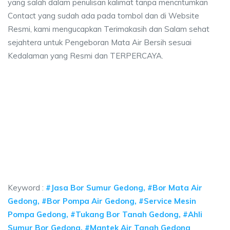
yang salah dalam penulisan kalimat tanpa mencntumkan
Contact yang sudah ada pada tombol dan di Website
Resmi, kami mengucapkan Terimakasih dan Salam sehat
sejahtera untuk Pengeboran Mata Air Bersih sesuai
Kedalaman yang Resmi dan TERPERCAYA.
ya sumur bor Gedong, jasa sumur bor Gedong, ja
sumur bor Gedong, jasa sumur bor Gedong, jasa bor sumur bekasi, biaya ng
a sumur bor Gedong, jasa sumur bor Gedong, jasa bo
 sumur bor Gedong, jasa sumur bor Gedong, jasa bor sumur b
Keyword :
#Jasa Bor Sumur Gedong, #Bor Mata Air
Gedong, #Bor Pompa Air Gedong, #Service Mesin
Pompa Gedong, #Tukang Bor Tanah Gedong, #Ahli
Sumur Bor Gedong, #Mantek Air Tanah Gedong