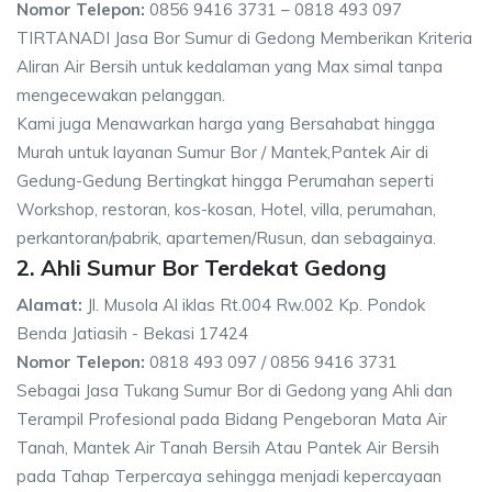
Nomor Telepon:
0856 9416 3731 – 0818 493 097
TIRTANADI Jasa Bor Sumur di Gedong Memberikan Kriteria
Aliran Air Bersih untuk kedalaman yang Max simal tanpa
mengecewakan pelanggan.
Kami juga Menawarkan harga yang Bersahabat hingga
Murah untuk layanan Sumur Bor / Mantek,Pantek Air di
Gedung-Gedung Bertingkat hingga Perumahan seperti
Workshop, restoran, kos-kosan, Hotel, villa, perumahan,
perkantoran/pabrik, apartemen/Rusun, dan sebagainya.
2. Ahli Sumur Bor Terdekat Gedong
Alamat:
Jl. Musola Al iklas Rt.004 Rw.002 Kp. Pondok
Benda Jatiasih - Bekasi 17424
Nomor Telepon:
0818 493 097 / 0856 9416 3731
Sebagai Jasa Tukang Sumur Bor di Gedong yang Ahli dan
Terampil Profesional pada Bidang Pengeboran Mata Air
Tanah, Mantek Air Tanah Bersih Atau Pantek Air Bersih
pada Tahap Terpercaya sehingga menjadi kepercayaan