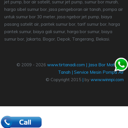
jet pump, bor air satelit, sumur jet pump, sumur bor murah,
harga sibel sumur bor, jasa pengeboran air tanah, pompa air
untuk sumur bor 30 meter, jasa ngebor jet pump, biaya
pasang satelit air, pantek sumur bor, tarif sumur bor, harga
pantek sumur, biaya gali sumur, harga bor sumur, biaya
sumur bor, Jakarta, Bogor, Depok, Tangerang, Bekasi.
© 2009 - 2026
www.tirtanadi.com
|
Jasa Bor Mata Air
Tanah
|
Service Mesin Pompa Air
© Copyright 2015
|
by
www.winnpi.com
.