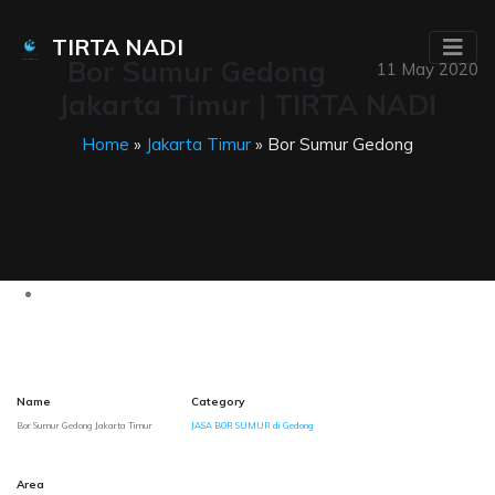
TIRTA NADI
Bor Sumur Gedong
11 May 2020
Jakarta Timur | TIRTA NADI
Home
»
Jakarta Timur
» Bor Sumur Gedong
Name
Category
Bor Sumur Gedong Jakarta Timur
JASA BOR SUMUR di Gedong
Area