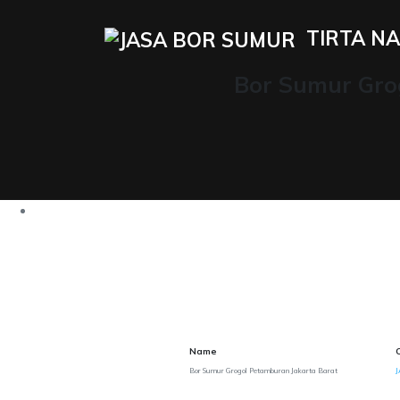
TIRTA NA
Bor Sumur Gro
Name
Bor Sumur Grogol Petamburan Jakarta Barat
J