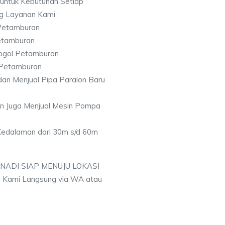
 untuk Kebutuhan Setiap
ng Layanan Kami :
 Petamburan
Petamburan
rogol Petamburan
l Petamburan
an Menjual Pipa Paralon Baru
an Juga Menjual Mesin Pompa
n
 Kedalaman dari 30m s/d 60m
 NADI SIAP MENUJU LOKASI
 Kami Langsung via WA atau