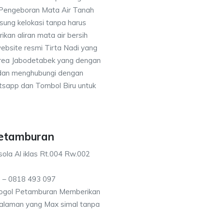
 Pengeboran Mata Air Tanah
sung kelokasi tanpa harus
an aliran mata air bersih
ebsite resmi Tirta Nadi yang
 area Jabodetabek yang dengan
 dan menghubungi dengan
sapp dan Tombol Biru untuk
Petamburan
ola Al iklas Rt.004 Rw.002
 – 0818 493 097
rogol Petamburan Memberikan
kedalaman yang Max simal tanpa