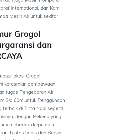
araf International, dan Kami
pa Mesin Air untuk sekitar
mur Grogol
rgaransi dan
RCAYA
meuju lokasi Grogol
hi keresmian pembawaan
an tugas Pengeboran Air
0m S/d 60m untuk Penggunaan
terbaik di Tirta Nadi seperti
innya, dengan Pekerja yang
, kami meberikan kepuasan
an Tuntas habis dan Bersih