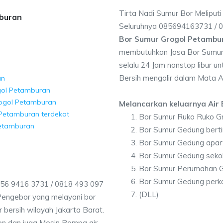
Tirta Nadi Sumur Bor Meliput
mburan
Seluruhnya 085694163731 /
Bor Sumur Grogol Petambu
membutuhkan Jasa Bor Sumur 
selalu 24 Jam nonstop libur u
Bersih mengalir dalam Mata A
an
gol Petamburan
rogol Petamburan
Melancarkan keluarnya Air B
 Petamburan terdekat
Bor Sumur Ruko Ruko G
Petamburan
Bor Sumur Gedung bert
Bor Sumur Gedung apar
Bor Sumur Gedung seko
Bor Sumur Perumahan 
Bor Sumur Gedung perk
56 9416 3731 / 0818 493 097
(DLL)
Pengebor yang melayani bor
r bersih wilayah Jakarta Barat.
on dan juga Mesin Pompa air