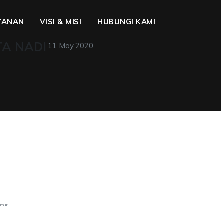
YANAN
VISI & MISI
HUBUNGI KAMI
TA NADI
11 May 2020
Sumur