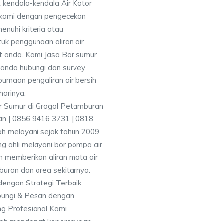
 kendala-kendala Air Kotor
 kami dengan pengecekan
uhi kriteria atau
uk penggunaan aliran air
at anda. Kami Jasa Bor sumur
anda hubungi dan survey
rnaan pengaliran air bersih
harinya.
n | 0856 9416 3731 | 0818
h melayani sejak tahun 2009
g ahli melayani bor pompa air
an memberikan aliran mata air
uran dan area sekitarnya.
dengan Strategi Terbaik
bungi & Pesan dengan
g Profesional Kami