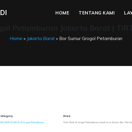
DI
HOME
TENTANG KAMI
LA
gol Petamburan Jakarta Barat | TIR
Home
»
Jakarta Barat
» Bor Sumur Grogol Petamburan
Category
Area
ASA BOR SUMUR di Grogol Petamburan
Tirta Nadi di Grogol Petamburan untuk Jasa Sumur Bor / Bor 