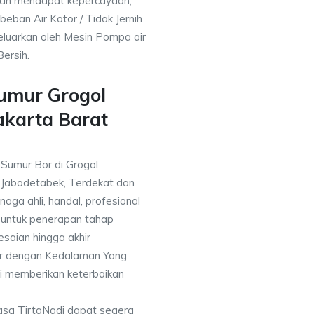
ah mendapat kepercayaan,
eban Air Kotor / Tidak Jernih
keluarkan oleh Mesin Pompa air
ersih.
Sumur Grogol
akarta Barat
 Sumur Bor di Grogol
 Jabodetabek, Terdekat dan
naga ahli, handal, profesional
untuk penerapan tahap
saian hingga akhir
or dengan Kedalaman Yang
i memberikan keterbaikan
asa TirtaNadi dapat segera