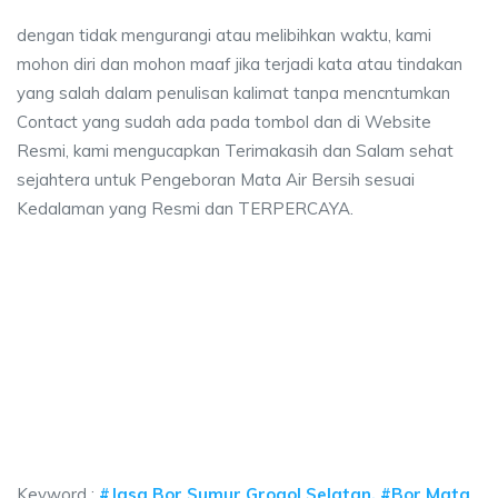
dengan tidak mengurangi atau melibihkan waktu, kami
mohon diri dan mohon maaf jika terjadi kata atau tindakan
yang salah dalam penulisan kalimat tanpa mencntumkan
Contact yang sudah ada pada tombol dan di Website
Resmi, kami mengucapkan Terimakasih dan Salam sehat
sejahtera untuk Pengeboran Mata Air Bersih sesuai
Kedalaman yang Resmi dan TERPERCAYA.
 sumur bor Grogol Selatan, jasa sumur bor Grog
mur bor Grogol Selatan, jasa sumur bor Grogol Selatan, jasa bor sumur bek
 sumur bor Grogol Selatan, jasa sumur bor Grogol Sel
sumur bor Grogol Selatan, jasa sumur bor Grogol Selatan, ja
Keyword :
#Jasa Bor Sumur Grogol Selatan, #Bor Mata