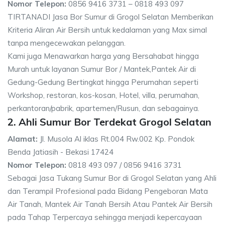
Nomor Telepon:
0856 9416 3731 – 0818 493 097
TIRTANADI Jasa Bor Sumur di Grogol Selatan Memberikan
Kriteria Aliran Air Bersih untuk kedalaman yang Max simal
tanpa mengecewakan pelanggan.
Kami juga Menawarkan harga yang Bersahabat hingga
Murah untuk layanan Sumur Bor / Mantek,Pantek Air di
Gedung-Gedung Bertingkat hingga Perumahan seperti
Workshop, restoran, kos-kosan, Hotel, villa, perumahan,
perkantoran/pabrik, apartemen/Rusun, dan sebagainya.
2. Ahli Sumur Bor Terdekat Grogol Selatan
Alamat:
Jl. Musola Al iklas Rt.004 Rw.002 Kp. Pondok
Benda Jatiasih - Bekasi 17424
Nomor Telepon:
0818 493 097 / 0856 9416 3731
Sebagai Jasa Tukang Sumur Bor di Grogol Selatan yang Ahli
dan Terampil Profesional pada Bidang Pengeboran Mata
Air Tanah, Mantek Air Tanah Bersih Atau Pantek Air Bersih
pada Tahap Terpercaya sehingga menjadi kepercayaan