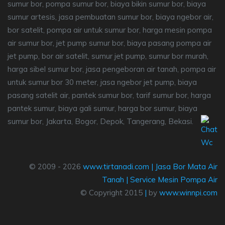
sumur bor, pompa sumur bor, biaya bikin sumur bor, biaya
sumur artesis, jasa pembuatan sumur bor, biaya ngebor air,
bor satelit, pompa air untuk sumur bor, harga mesin pompa
air sumur bor, jet pump sumur bor, biaya pasang pompa air
jet pump, bor air satelit, sumur jet pump, sumur bor murah,
harga sibel sumur bor, jasa pengeboran air tanah, pompa air
untuk sumur bor 30 meter, jasa ngebor jet pump, biaya
pasang satelit air, pantek sumur bor, tarif sumur bor, harga
pantek sumur, biaya gali sumur, harga bor sumur, biaya
sumur bor, Jakarta, Bogor, Depok, Tangerang, Bekasi.
© 2009 - 2026
www.tirtanadi.com
|
Jasa Bor Mata Air
Tanah
|
Service Mesin Pompa Air
© Copyright 2015
|
by
www.winnpi.com