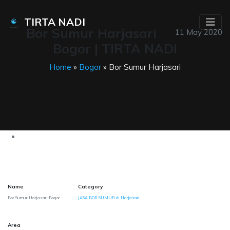
TIRTA NADI
Bor Sumur Harjasari
11 May 2020
Bogor | TIRTA NADI
Home
»
Bogor
» Bor Sumur Harjasari
Name
Category
Bor Sumur Harjasari Bogor
JASA BOR SUMUR di Harjasari
Area