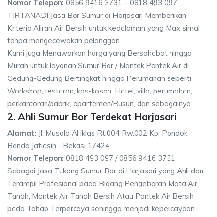
Nomor Telepon:
0856 9416 3731 – 0818 493 097
TIRTANADI Jasa Bor Sumur di Harjasari Memberikan
Kriteria Aliran Air Bersih untuk kedalaman yang Max simal
tanpa mengecewakan pelanggan.
Kami juga Menawarkan harga yang Bersahabat hingga
Murah untuk layanan Sumur Bor / Mantek,Pantek Air di
Gedung-Gedung Bertingkat hingga Perumahan seperti
Workshop, restoran, kos-kosan, Hotel, villa, perumahan,
perkantoran/pabrik, apartemen/Rusun, dan sebagainya.
2. Ahli Sumur Bor Terdekat Harjasari
Alamat:
Jl. Musola Al iklas Rt.004 Rw.002 Kp. Pondok
Benda Jatiasih - Bekasi 17424
Nomor Telepon:
0818 493 097 / 0856 9416 3731
Sebagai Jasa Tukang Sumur Bor di Harjasari yang Ahli dan
Terampil Profesional pada Bidang Pengeboran Mata Air
Tanah, Mantek Air Tanah Bersih Atau Pantek Air Bersih
pada Tahap Terpercaya sehingga menjadi kepercayaan