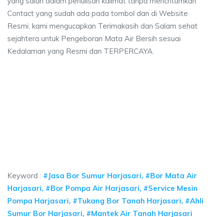
yang salah dalam penulisan kalimat tanpa mencntumkan
Contact yang sudah ada pada tombol dan di Website
Resmi, kami mengucapkan Terimakasih dan Salam sehat
sejahtera untuk Pengeboran Mata Air Bersih sesuai
Kedalaman yang Resmi dan TERPERCAYA.
ya sumur bor Harjasari, jasa sumur bor Harjasar
 sumur bor Harjasari, jasa sumur bor Harjasari, jasa bor sumur bekasi, bia
ya sumur bor Harjasari, jasa sumur bor Harjasari, ja
a sumur bor Harjasari, jasa sumur bor Harjasari, jasa bor s
Keyword :
#Jasa Bor Sumur Harjasari, #Bor Mata Air
Harjasari, #Bor Pompa Air Harjasari, #Service Mesin
Pompa Harjasari, #Tukang Bor Tanah Harjasari, #Ahli
Sumur Bor Harjasari, #Mantek Air Tanah Harjasari