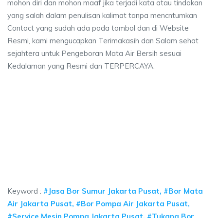
mohon diri dan mohon maaf jika terjadi kata atau tindakan
yang salah dalam penulisan kalimat tanpa mencntumkan
Contact yang sudah ada pada tombol dan di Website
Resmi, kami mengucapkan Terimakasih dan Salam sehat
sejahtera untuk Pengeboran Mata Air Bersih sesuai
Kedalaman yang Resmi dan TERPERCAYA.
a ngebor air jet pump bekasi, bor sumur Jakarta
t, biaya sumur bor bekasi.
air jet pump bekasi, bor sumur Jakarta Pusat, biaya 
kasi, bor sumur Jakarta Pusat, biaya sumur bor bekasi.
Keyword :
#Jasa Bor Sumur Jakarta Pusat, #Bor Mata
Air Jakarta Pusat, #Bor Pompa Air Jakarta Pusat,
#Service Mesin Pompa Jakarta Pusat, #Tukang Bor