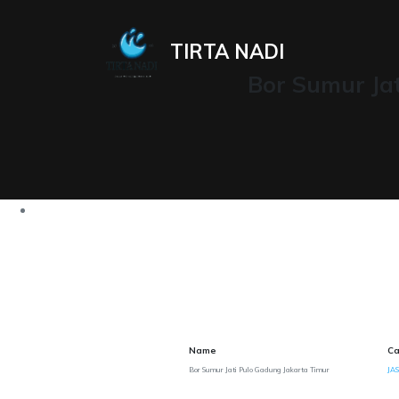
TIRTA NADI
Bor Sumur Ja
Name
Ca
Bor Sumur Jati Pulo Gadung Jakarta Timur
JAS