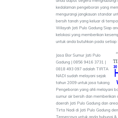
anda dapat segera menghubungi
kedalaman pengeboran yang memen
mengurangi jangkauan standar unt
bersih tanah yang keluar di temp
Wilayah Jati Pulo Gadung Siap an
kelokasi yang memberikan kesempu
untuk anda butuhkan pada setiap 
Jasa Bor Sumur Jati Pulo
Gadung | 0856 9416 3731 |
0818 493 097 adalah TIRTA
NADI sudah melayani sejak
tahun 2009 untuk jasa tukang
Pengeboran yang ahli melayani bo
sumur air bersih dan memberikan a
daerah Jati Pulo Gadung dan area 
Tirta Nadi di Jati Pulo Gadung de
Terpercaya untuk anda hubungi 