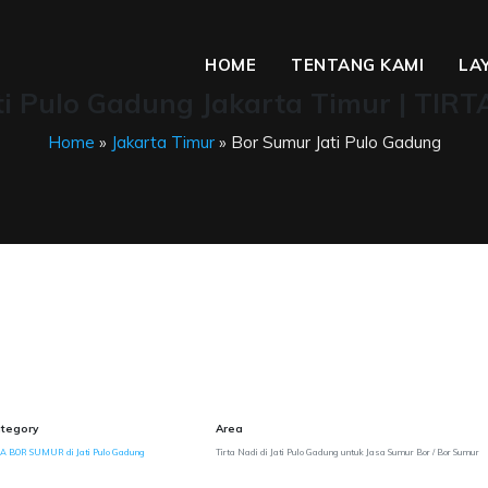
HOME
TENTANG KAMI
LA
ti Pulo Gadung Jakarta Timur | TIRT
Home
»
Jakarta Timur
» Bor Sumur Jati Pulo Gadung
tegory
Area
A BOR SUMUR di Jati Pulo Gadung
Tirta Nadi di Jati Pulo Gadung untuk Jasa Sumur Bor / Bor Sumur