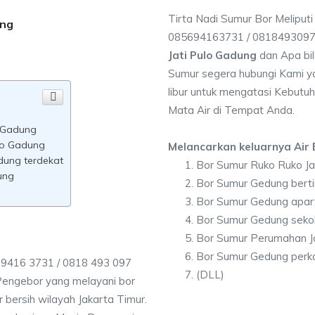
Tirta Nadi Sumur Bor Meliputi
ung
085694163731 / 081849309
Jati Pulo Gadung
dan Apa bi
Sumur segera hubungi Kami ya
libur untuk mengatasi Kebutuh
Mata Air di Tempat Anda.
o Gadung
ulo Gadung
Melancarkan keluarnya Air B
adung terdekat
Bor Sumur Ruko Ruko Ja
ung
Bor Sumur Gedung berti
Bor Sumur Gedung apar
Bor Sumur Gedung sekol
Bor Sumur Perumahan J
Bor Sumur Gedung perka
 9416 3731 / 0818 493 097
(DLL)
Pengebor yang melayani bor
r bersih wilayah Jakarta Timur.