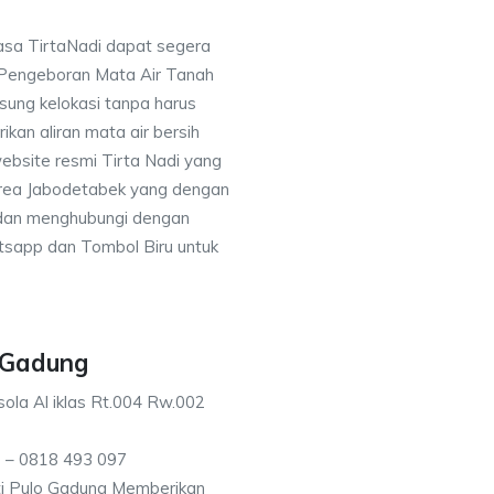
asa TirtaNadi dapat segera
 Pengeboran Mata Air Tanah
sung kelokasi tanpa harus
an aliran mata air bersih
ebsite resmi Tirta Nadi yang
 area Jabodetabek yang dengan
 dan menghubungi dengan
sapp dan Tombol Biru untuk
o Gadung
ola Al iklas Rt.004 Rw.002
 – 0818 493 097
ti Pulo Gadung Memberikan