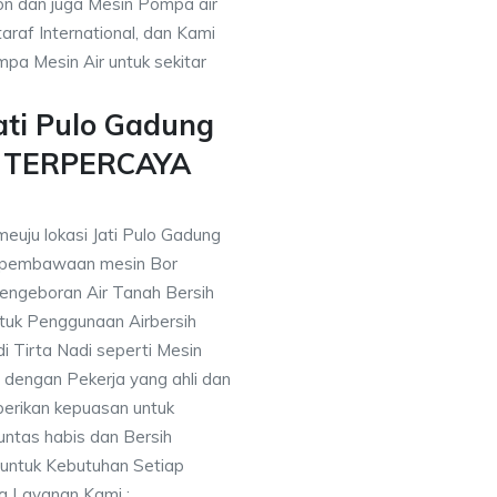
on dan juga Mesin Pompa air
araf International, dan Kami
pa Mesin Air untuk sekitar
ati Pulo Gadung
n TERPERCAYA
euju lokasi Jati Pulo Gadung
 pembawaan mesin Bor
engeboran Air Tanah Bersih
uk Penggunaan Airbersih
i Tirta Nadi seperti Mesin
 dengan Pekerja yang ahli dan
berikan kepuasan untuk
ntas habis dan Bersih
 untuk Kebutuhan Setiap
ng Layanan Kami :