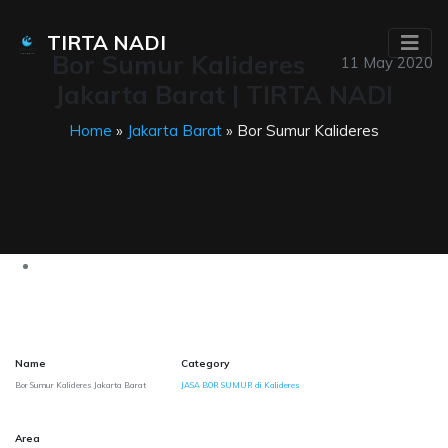
TIRTA NADI
Bor Sumur Kalideres
11 May 2020
Jakarta Barat | TIRTA NADI
Home
»
Jakarta Barat
» Bor Sumur Kalideres
Name
Category
Bor Sumur Kalideres Jakarta Barat
JASA BOR SUMUR di Kalideres
Area