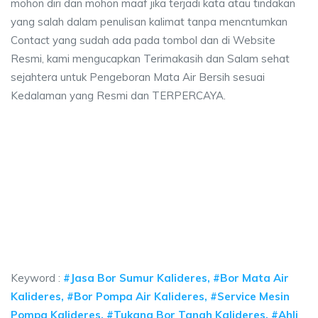
mohon diri dan mohon maaf jika terjadi kata atau tindakan
yang salah dalam penulisan kalimat tanpa mencntumkan
Contact yang sudah ada pada tombol dan di Website
Resmi, kami mengucapkan Terimakasih dan Salam sehat
sejahtera untuk Pengeboran Mata Air Bersih sesuai
Kedalaman yang Resmi dan TERPERCAYA.
ya sumur bor Kalideres, jasa sumur bor Kalidere
 sumur bor Kalideres, jasa sumur bor Kalideres, jasa bor sumur bekasi, bia
ya sumur bor Kalideres, jasa sumur bor Kalideres, ja
a sumur bor Kalideres, jasa sumur bor Kalideres, jasa bor su
Keyword :
#Jasa Bor Sumur Kalideres, #Bor Mata Air
Kalideres, #Bor Pompa Air Kalideres, #Service Mesin
Pompa Kalideres, #Tukang Bor Tanah Kalideres, #Ahli