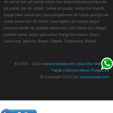
air sumur bor, jet pump sumur bor, biaya pasang pompa air
jet pump, bor air satelit, sumur jet pump, sumur bor murah,
harga sibel sumur bor, jasa pengeboran air tanah, pompa air
untuk sumur bor 30 meter, jasa ngebor jet pump, biaya
pasang satelit air, pantek sumur bor, tarif sumur bor, harga
pantek sumur, biaya gali sumur, harga bor sumur, biaya
sumur bor, Jakarta, Bogor, Depok, Tangerang, Bekasi.
© 2009 - 2026
www.tirtanadi.com
|
Jasa Bor Mata Air
Tanah
|
Service Mesin Pompa Air
© Copyright 2015
|
by
www.winnpi.com