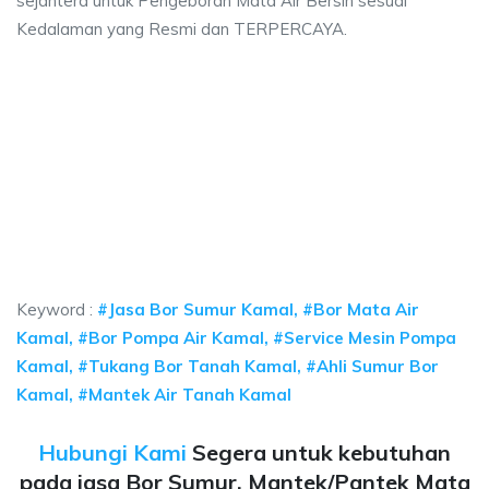
sejahtera untuk Pengeboran Mata Air Bersih sesuai
Kedalaman yang Resmi dan TERPERCAYA.
a sumur bor Kamal, jasa sumur bor Kamal, jasa 
umur bor Kamal, jasa sumur bor Kamal, jasa bor sumur bekasi, biaya ngebo
a sumur bor Kamal, jasa sumur bor Kamal, jasa bor s
 sumur bor Kamal, jasa sumur bor Kamal, jasa bor sumur beka
Keyword :
#Jasa Bor Sumur Kamal, #Bor Mata Air
Kamal, #Bor Pompa Air Kamal, #Service Mesin Pompa
Kamal, #Tukang Bor Tanah Kamal, #Ahli Sumur Bor
Kamal, #Mantek Air Tanah Kamal
Hubungi Kami
Segera untuk kebutuhan
pada jasa Bor Sumur, Mantek/Pantek Mata