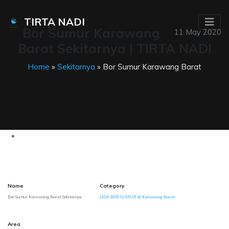
TIRTA NADI
Bor Sumur Karawang
11 May 2020
Barat Sekitarnya | TIRTA NADI
Home
»
Sekitarnya
» Bor Sumur Karawang Barat
Name
Category
Bor Sumur Karawang Barat Sekitarnya
JASA BOR SUMUR di Karawang Barat
Area