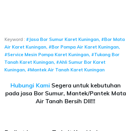
ya sumur bor Karet Kuningan, jasa sumur bor Ka
 sumur bor Karet Kuningan, jasa sumur bor Karet Kuningan, jasa bor sumur 
ya sumur bor Karet Kuningan, jasa sumur bor Karet K
a sumur bor Karet Kuningan, jasa sumur bor Karet Kuningan,
Keyword :
#Jasa Bor Sumur Karet Kuningan, #Bor Mata
Air Karet Kuningan, #Bor Pompa Air Karet Kuningan,
#Service Mesin Pompa Karet Kuningan, #Tukang Bor
Tanah Karet Kuningan, #Ahli Sumur Bor Karet
Kuningan, #Mantek Air Tanah Karet Kuningan
Hubungi Kami
Segera untuk kebutuhan
pada jasa Bor Sumur, Mantek/Pantek Mata
Air Tanah Bersih Dll!!!