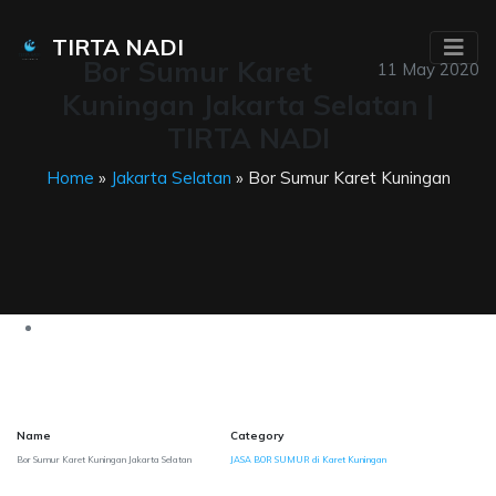
TIRTA NADI
Bor Sumur Karet
11 May 2020
Kuningan Jakarta Selatan |
TIRTA NADI
Home
»
Jakarta Selatan
» Bor Sumur Karet Kuningan
Name
Category
Bor Sumur Karet Kuningan Jakarta Selatan
JASA BOR SUMUR di Karet Kuningan