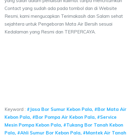
yang salah dalam penulisan kalimat tanpa mencntumkan
Contact yang sudah ada pada tombol dan di Website
Resmi, kami mengucapkan Terimakasih dan Salam sehat
sejahtera untuk Pengeboran Mata Air Bersih sesuai
Kedalaman yang Resmi dan TERPERCAYA.
a sumur bor Kebon Pala, jasa sumur bor Kebon P
umur bor Kebon Pala, jasa sumur bor Kebon Pala, jasa bor sumur bekasi, bi
 sumur bor Kebon Pala, jasa sumur bor Kebon Pala, j
sumur bor Kebon Pala, jasa sumur bor Kebon Pala, jasa bor 
Keyword :
#Jasa Bor Sumur Kebon Pala, #Bor Mata Air
Kebon Pala, #Bor Pompa Air Kebon Pala, #Service
Mesin Pompa Kebon Pala, #Tukang Bor Tanah Kebon
Pala, #Ahli Sumur Bor Kebon Pala, #Mantek Air Tanah