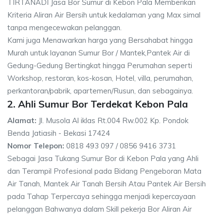
TIRTANADI Jasa Bor Sumur di Kebon Pala Memberikan
Kriteria Aliran Air Bersih untuk kedalaman yang Max simal
tanpa mengecewakan pelanggan.
Kami juga Menawarkan harga yang Bersahabat hingga
Murah untuk layanan Sumur Bor / Mantek,Pantek Air di
Gedung-Gedung Bertingkat hingga Perumahan seperti
Workshop, restoran, kos-kosan, Hotel, villa, perumahan,
perkantoran/pabrik, apartemen/Rusun, dan sebagainya.
2. Ahli Sumur Bor Terdekat Kebon Pala
Alamat:
Jl. Musola Al iklas Rt.004 Rw.002 Kp. Pondok
Benda Jatiasih - Bekasi 17424
Nomor Telepon:
0818 493 097 / 0856 9416 3731
Sebagai Jasa Tukang Sumur Bor di Kebon Pala yang Ahli
dan Terampil Profesional pada Bidang Pengeboran Mata
Air Tanah, Mantek Air Tanah Bersih Atau Pantek Air Bersih
pada Tahap Terpercaya sehingga menjadi kepercayaan
pelanggan Bahwanya dalam Skill pekerja Bor Aliran Air