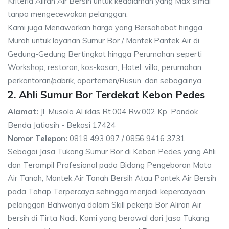
Kriteria Aliran Air Bersih untuk kedalaman yang Max simal
tanpa mengecewakan pelanggan.
Kami juga Menawarkan harga yang Bersahabat hingga
Murah untuk layanan Sumur Bor / Mantek,Pantek Air di
Gedung-Gedung Bertingkat hingga Perumahan seperti
Workshop, restoran, kos-kosan, Hotel, villa, perumahan,
perkantoran/pabrik, apartemen/Rusun, dan sebagainya.
2. Ahli Sumur Bor Terdekat Kebon Pedes
Alamat:
Jl. Musola Al iklas Rt.004 Rw.002 Kp. Pondok
Benda Jatiasih - Bekasi 17424
Nomor Telepon:
0818 493 097 / 0856 9416 3731
Sebagai Jasa Tukang Sumur Bor di Kebon Pedes yang Ahli
dan Terampil Profesional pada Bidang Pengeboran Mata
Air Tanah, Mantek Air Tanah Bersih Atau Pantek Air Bersih
pada Tahap Terpercaya sehingga menjadi kepercayaan
pelanggan Bahwanya dalam Skill pekerja Bor Aliran Air
bersih di Tirta Nadi. Kami yang berawal dari Jasa Tukang