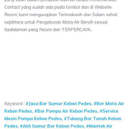
Contact yang sudah ada pada tombol dan di Website
Resmi, kami mengucapkan Terimakasih dan Salam sehat
sejahtera untuk Pengeboran Mata Air Bersih sesuai
Kedalaman yang Resmi dan TERPERCAYA.
a sumur bor Kebon Pedes, jasa sumur bor Kebon 
umur bor Kebon Pedes, jasa sumur bor Kebon Pedes, jasa bor sumur bekasi,
 sumur bor Kebon Pedes, jasa sumur bor Kebon Pedes
sumur bor Kebon Pedes, jasa sumur bor Kebon Pedes, jasa bo
Keyword :
#Jasa Bor Sumur Kebon Pedes, #Bor Mata Air
Kebon Pedes, #Bor Pompa Air Kebon Pedes, #Service
Mesin Pompa Kebon Pedes, #Tukang Bor Tanah Kebon
Pedes, #Ahli Sumur Bor Kebon Pedes, #Mantek Air