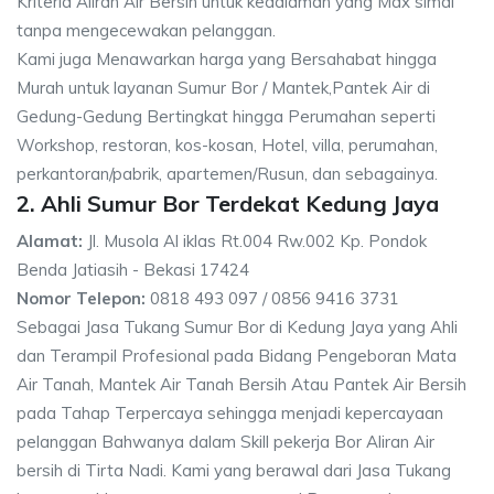
Kriteria Aliran Air Bersih untuk kedalaman yang Max simal
tanpa mengecewakan pelanggan.
Kami juga Menawarkan harga yang Bersahabat hingga
Murah untuk layanan Sumur Bor / Mantek,Pantek Air di
Gedung-Gedung Bertingkat hingga Perumahan seperti
Workshop, restoran, kos-kosan, Hotel, villa, perumahan,
perkantoran/pabrik, apartemen/Rusun, dan sebagainya.
2. Ahli Sumur Bor Terdekat Kedung Jaya
Alamat:
Jl. Musola Al iklas Rt.004 Rw.002 Kp. Pondok
Benda Jatiasih - Bekasi 17424
Nomor Telepon:
0818 493 097 / 0856 9416 3731
Sebagai Jasa Tukang Sumur Bor di Kedung Jaya yang Ahli
dan Terampil Profesional pada Bidang Pengeboran Mata
Air Tanah, Mantek Air Tanah Bersih Atau Pantek Air Bersih
pada Tahap Terpercaya sehingga menjadi kepercayaan
pelanggan Bahwanya dalam Skill pekerja Bor Aliran Air
bersih di Tirta Nadi. Kami yang berawal dari Jasa Tukang