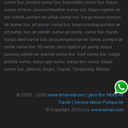
sumur bor, pompa sumur bor, biaya bikin sumur bor, biaya
sumur artesis, jasa pembuatan sumur bor, biaya ngebor air,
bor satelit, pompa air untuk sumur bor, harga mesin pompa
air sumur bor, jet pump sumur bor, biaya pasang pompa air
jet pump, bor air satelit, sumur jet pump, sumur bor murah,
harga sibel sumur bor, jasa pengeboran air tanah, pompa air
untuk sumur bor 30 meter, jasa ngebor jet pump, biaya
pasang satelit air, pantek sumur bor, tarif sumur bor, harga
pantek sumur, biaya gali sumur, harga bor sumur, biaya
sumur bor, Jakarta, Bogor, Depok, Tangerang, Bekasi.
© 2009 - 2026
www.tirtanadi.com
|
Jasa Bor Mata Air
Tanah
|
Service Mesin Pompa Air
© Copyright 2015
|
by
www.winnpi.com