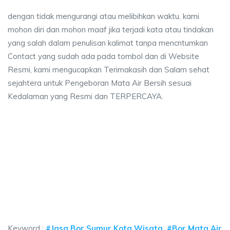
dengan tidak mengurangi atau melibihkan waktu, kami
mohon diri dan mohon maaf jika terjadi kata atau tindakan
yang salah dalam penulisan kalimat tanpa mencntumkan
Contact yang sudah ada pada tombol dan di Website
Resmi, kami mengucapkan Terimakasih dan Salam sehat
sejahtera untuk Pengeboran Mata Air Bersih sesuai
Kedalaman yang Resmi dan TERPERCAYA.
ya sumur bor Kota Wisata, jasa sumur bor Kota
a sumur bor Kota Wisata, jasa sumur bor Kota Wisata, jasa bor sumur bekas
ya sumur bor Kota Wisata, jasa sumur bor Kota Wisat
ya sumur bor Kota Wisata, jasa sumur bor Kota Wisata, jasa 
Keyword :
#Jasa Bor Sumur Kota Wisata, #Bor Mata Air