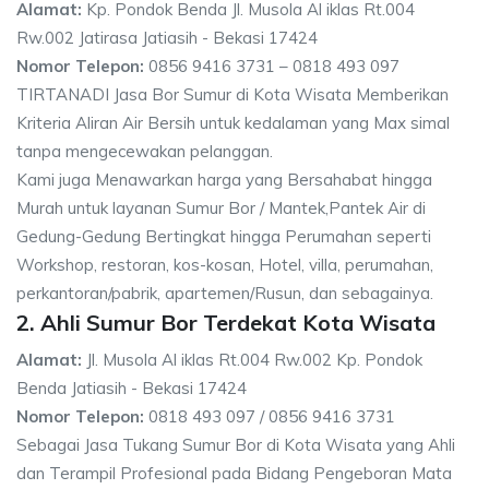
Alamat:
Kp. Pondok Benda Jl. Musola Al iklas Rt.004
Rw.002 Jatirasa Jatiasih - Bekasi 17424
Nomor Telepon:
0856 9416 3731 – 0818 493 097
TIRTANADI Jasa Bor Sumur di Kota Wisata Memberikan
Kriteria Aliran Air Bersih untuk kedalaman yang Max simal
tanpa mengecewakan pelanggan.
Kami juga Menawarkan harga yang Bersahabat hingga
Murah untuk layanan Sumur Bor / Mantek,Pantek Air di
Gedung-Gedung Bertingkat hingga Perumahan seperti
Workshop, restoran, kos-kosan, Hotel, villa, perumahan,
perkantoran/pabrik, apartemen/Rusun, dan sebagainya.
2. Ahli Sumur Bor Terdekat Kota Wisata
Alamat:
Jl. Musola Al iklas Rt.004 Rw.002 Kp. Pondok
Benda Jatiasih - Bekasi 17424
Nomor Telepon:
0818 493 097 / 0856 9416 3731
Sebagai Jasa Tukang Sumur Bor di Kota Wisata yang Ahli
dan Terampil Profesional pada Bidang Pengeboran Mata