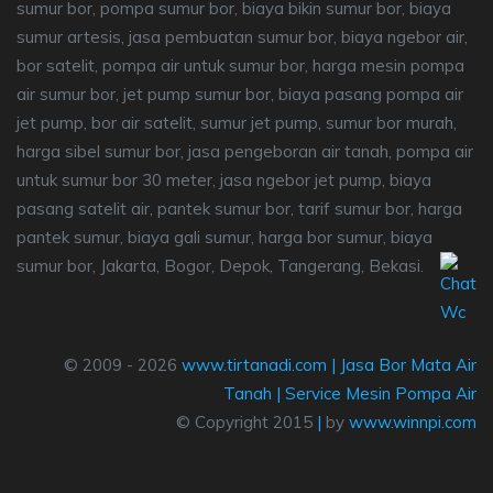
sumur bor, pompa sumur bor, biaya bikin sumur bor, biaya
sumur artesis, jasa pembuatan sumur bor, biaya ngebor air,
bor satelit, pompa air untuk sumur bor, harga mesin pompa
air sumur bor, jet pump sumur bor, biaya pasang pompa air
jet pump, bor air satelit, sumur jet pump, sumur bor murah,
harga sibel sumur bor, jasa pengeboran air tanah, pompa air
untuk sumur bor 30 meter, jasa ngebor jet pump, biaya
pasang satelit air, pantek sumur bor, tarif sumur bor, harga
pantek sumur, biaya gali sumur, harga bor sumur, biaya
sumur bor, Jakarta, Bogor, Depok, Tangerang, Bekasi.
© 2009 - 2026
www.tirtanadi.com
|
Jasa Bor Mata Air
Tanah
|
Service Mesin Pompa Air
© Copyright 2015
|
by
www.winnpi.com