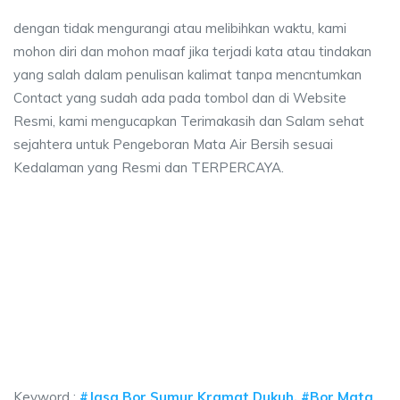
dengan tidak mengurangi atau melibihkan waktu, kami
mohon diri dan mohon maaf jika terjadi kata atau tindakan
yang salah dalam penulisan kalimat tanpa mencntumkan
Contact yang sudah ada pada tombol dan di Website
Resmi, kami mengucapkan Terimakasih dan Salam sehat
sejahtera untuk Pengeboran Mata Air Bersih sesuai
Kedalaman yang Resmi dan TERPERCAYA.
a sumur bor Kramat Dukuh, jasa sumur bor Kram
umur bor Kramat Dukuh, jasa sumur bor Kramat Dukuh, jasa bor sumur bekas
 sumur bor Kramat Dukuh, jasa sumur bor Kramat Duk
sumur bor Kramat Dukuh, jasa sumur bor Kramat Dukuh, jasa
Keyword :
#Jasa Bor Sumur Kramat Dukuh, #Bor Mata