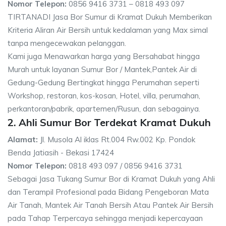
Nomor Telepon:
0856 9416 3731 – 0818 493 097
TIRTANADI Jasa Bor Sumur di Kramat Dukuh Memberikan
Kriteria Aliran Air Bersih untuk kedalaman yang Max simal
tanpa mengecewakan pelanggan.
Kami juga Menawarkan harga yang Bersahabat hingga
Murah untuk layanan Sumur Bor / Mantek,Pantek Air di
Gedung-Gedung Bertingkat hingga Perumahan seperti
Workshop, restoran, kos-kosan, Hotel, villa, perumahan,
perkantoran/pabrik, apartemen/Rusun, dan sebagainya.
2. Ahli Sumur Bor Terdekat Kramat Dukuh
Alamat:
Jl. Musola Al iklas Rt.004 Rw.002 Kp. Pondok
Benda Jatiasih - Bekasi 17424
Nomor Telepon:
0818 493 097 / 0856 9416 3731
Sebagai Jasa Tukang Sumur Bor di Kramat Dukuh yang Ahli
dan Terampil Profesional pada Bidang Pengeboran Mata
Air Tanah, Mantek Air Tanah Bersih Atau Pantek Air Bersih
pada Tahap Terpercaya sehingga menjadi kepercayaan