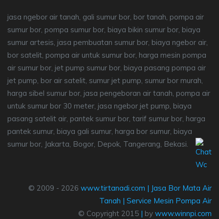
jasa ngebor air tanah, gali sumur bor, bor tanah, pompa air
sumur bor, pompa sumur bor, biaya bikin sumur bor, biaya
sumur artesis, jasa pembuatan sumur bor, biaya ngebor air,
bor satelit, pompa air untuk sumur bor, harga mesin pompa
air sumur bor, jet pump sumur bor, biaya pasang pompa air
jet pump, bor air satelit, sumur jet pump, sumur bor murah,
harga sibel sumur bor, jasa pengeboran air tanah, pompa air
untuk sumur bor 30 meter, jasa ngebor jet pump, biaya
pasang satelit air, pantek sumur bor, tarif sumur bor, harga
pantek sumur, biaya gali sumur, harga bor sumur, biaya
sumur bor, Jakarta, Bogor, Depok, Tangerang, Bekasi.
© 2009 - 2026
www.tirtanadi.com
|
Jasa Bor Mata Air
Tanah
|
Service Mesin Pompa Air
© Copyright 2015
|
by
www.winnpi.com