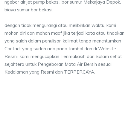
ngebor air jet pump bekasi, bor sumur Mekarjaya Depok,
biaya sumur bor bekasi.
dengan tidak mengurangi atau melibihkan waktu, kami
mohon diri dan mohon maaf jika terjadi kata atau tindakan
yang salah dalam penulisan kalimat tanpa mencntumkan
Contact yang sudah ada pada tombol dan di Website
Resmi, kami mengucapkan Terimakasih dan Salam sehat
sejahtera untuk Pengeboran Mata Air Bersih sesuai
Kedalaman yang Resmi dan TERPERCAYA.
 sumur bor Mekarjaya Depok, jasa sumur bor Me
mur bor Mekarjaya Depok, jasa sumur bor Mekarjaya Depok, jasa bor sumur 
 sumur bor Mekarjaya Depok, jasa sumur bor Mekarja