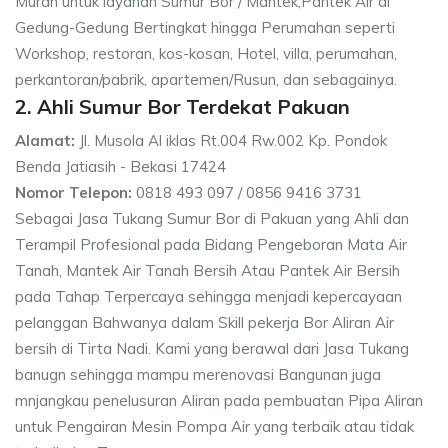
Murah untuk layanan Sumur Bor / Mantek,Pantek Air di
Gedung-Gedung Bertingkat hingga Perumahan seperti
Workshop, restoran, kos-kosan, Hotel, villa, perumahan,
perkantoran/pabrik, apartemen/Rusun, dan sebagainya.
2. Ahli Sumur Bor Terdekat Pakuan
Alamat:
Jl. Musola Al iklas Rt.004 Rw.002 Kp. Pondok
Benda Jatiasih - Bekasi 17424
Nomor Telepon:
0818 493 097 / 0856 9416 3731
Sebagai Jasa Tukang Sumur Bor di Pakuan yang Ahli dan
Terampil Profesional pada Bidang Pengeboran Mata Air
Tanah, Mantek Air Tanah Bersih Atau Pantek Air Bersih
pada Tahap Terpercaya sehingga menjadi kepercayaan
pelanggan Bahwanya dalam Skill pekerja Bor Aliran Air
bersih di Tirta Nadi. Kami yang berawal dari Jasa Tukang
banugn sehingga mampu merenovasi Bangunan juga
mnjangkau penelusuran Aliran pada pembuatan Pipa Aliran
untuk Pengairan Mesin Pompa Air yang terbaik atau tidak