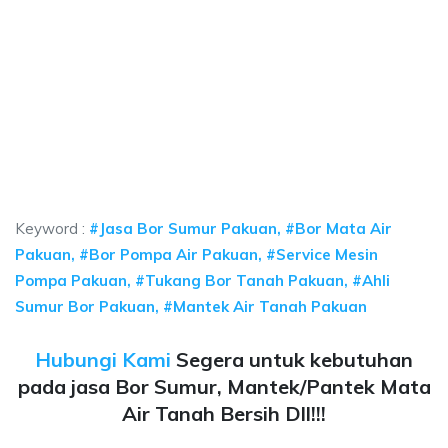
 sumur bor Pakuan, jasa sumur bor Pakuan, jasa
mur bor Pakuan, jasa sumur bor Pakuan, jasa bor sumur bekasi, biaya ngebo
 sumur bor Pakuan, jasa sumur bor Pakuan, jasa bor 
sumur bor Pakuan, jasa sumur bor Pakuan, jasa bor sumur bek
Keyword :
#Jasa Bor Sumur Pakuan, #Bor Mata Air
Pakuan, #Bor Pompa Air Pakuan, #Service Mesin
Pompa Pakuan, #Tukang Bor Tanah Pakuan, #Ahli
Sumur Bor Pakuan, #Mantek Air Tanah Pakuan
Hubungi Kami
Segera untuk kebutuhan
pada jasa Bor Sumur, Mantek/Pantek Mata
Air Tanah Bersih Dll!!!