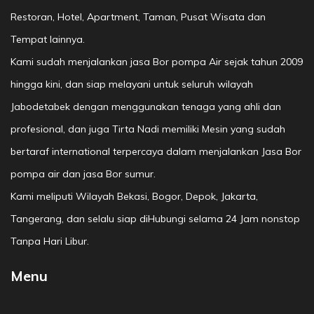
Restoran, Hotel, Apartment, Taman, Pusat Wisata dan
Tempat lainnya.
Kami sudah menjalankan jasa Bor pompa Air sejak tahun 2009
hingga kini, dan siap melayani untuk seluruh wilayah
Jabodetabek dengan menggunakan tenaga yang ahli dan
profesional, dan juga Tirta Nadi memiliki Mesin yang sudah
bertaraf international terpercaya dalam menjalankan Jasa Bor
pompa air dan jasa Bor sumur.
Kami meliputi Wilayah Bekasi, Bogor, Depok, Jakarta,
Tangerang, dan selalu siap diHubungi selama 24 Jam nonstop
Tanpa Hari Libur.
Menu