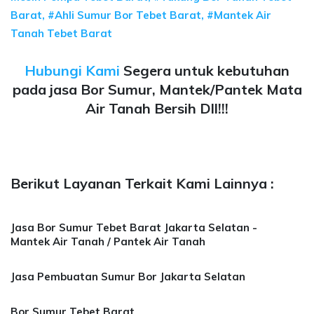
Barat, #Ahli Sumur Bor Tebet Barat, #Mantek Air
Tanah Tebet Barat
Hubungi Kami
Segera untuk kebutuhan
pada jasa Bor Sumur, Mantek/Pantek Mata
Air Tanah Bersih Dll!!!
Berikut Layanan Terkait Kami Lainnya :
Jasa Bor Sumur Tebet Barat Jakarta Selatan -
Mantek Air Tanah / Pantek Air Tanah
Jasa Pembuatan Sumur Bor Jakarta Selatan
Bor Sumur Tebet Barat