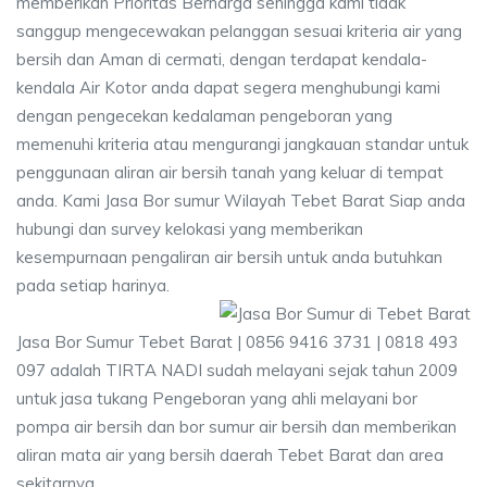
memberikan Prioritas Berharga sehingga kami tidak
sanggup mengecewakan pelanggan sesuai kriteria air yang
bersih dan Aman di cermati, dengan terdapat kendala-
kendala Air Kotor anda dapat segera menghubungi kami
dengan pengecekan kedalaman pengeboran yang
memenuhi kriteria atau mengurangi jangkauan standar untuk
penggunaan aliran air bersih tanah yang keluar di tempat
anda. Kami Jasa Bor sumur Wilayah Tebet Barat Siap anda
hubungi dan survey kelokasi yang memberikan
kesempurnaan pengaliran air bersih untuk anda butuhkan
pada setiap harinya.
Jasa Bor Sumur Tebet Barat | 0856 9416 3731 | 0818 493
097 adalah TIRTA NADI sudah melayani sejak tahun 2009
untuk jasa tukang Pengeboran yang ahli melayani bor
pompa air bersih dan bor sumur air bersih dan memberikan
aliran mata air yang bersih daerah Tebet Barat dan area
sekitarnya.