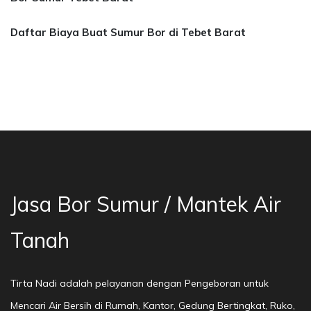
Daftar Biaya Buat Sumur Bor di Tebet Barat
a Bor Sumur Bekasi, Jasa Bor Air, Bor Mata Ai
Jasa Bor Sumur / Mantek Air
Tanah
Tirta Nadi adalah pelayanan dengan Pengeboran untuk
Mencari Air Bersih di Rumah, Kantor, Gedung Bertingkat, Ruko,