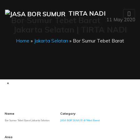
TIRTA NADI
Bor Sumur Tebet Barat
11 May 2020
Jakarta Selatan | TIRTA NADI
Home
»
Jakarta Selatan
» Bor Sumur Tebet Barat
Name
Category
Bor Sumur Tebet Barat Jakarta Selatan
JASA BOR SUMUR di Tebet Barat
Area