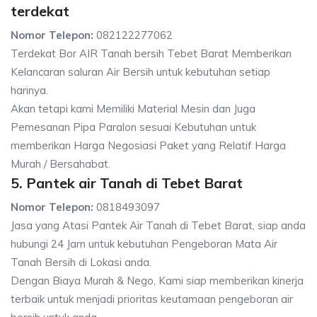
terdekat
Nomor Telepon:
082122277062
Terdekat Bor AIR Tanah bersih Tebet Barat Memberikan
Kelancaran saluran Air Bersih untuk kebutuhan setiap
harinya.
Akan tetapi kami Memiliki Material Mesin dan Juga
Pemesanan Pipa Paralon sesuai Kebutuhan untuk
memberikan Harga Negosiasi Paket yang Relatif Harga
Murah / Bersahabat.
5. Pantek air Tanah di Tebet Barat
Nomor Telepon:
0818493097
Jasa yang Atasi Pantek Air Tanah di Tebet Barat, siap anda
hubungi 24 Jam untuk kebutuhan Pengeboran Mata Air
Tanah Bersih di Lokasi anda.
Dengan Biaya Murah & Nego, Kami siap memberikan kinerja
terbaik untuk menjadi prioritas keutamaan pengeboran air