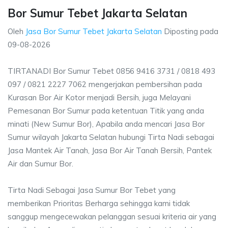
Bor Sumur Tebet Jakarta Selatan
Oleh
Jasa Bor Sumur Tebet Jakarta Selatan
Diposting pada
09-08-2026
TIRTANADI Bor Sumur Tebet 0856 9416 3731 / 0818 493
097 / 0821 2227 7062 mengerjakan pembersihan pada
Kurasan Bor Air Kotor menjadi Bersih, juga Melayani
Pemesanan Bor Sumur pada ketentuan Titik yang anda
minati (New Sumur Bor), Apabila anda mencari Jasa Bor
Sumur wilayah Jakarta Selatan hubungi Tirta Nadi sebagai
Jasa Mantek Air Tanah, Jasa Bor Air Tanah Bersih, Pantek
Air dan Sumur Bor.
Tirta Nadi Sebagai Jasa Sumur Bor Tebet yang
memberikan Prioritas Berharga sehingga kami tidak
sanggup mengecewakan pelanggan sesuai kriteria air yang