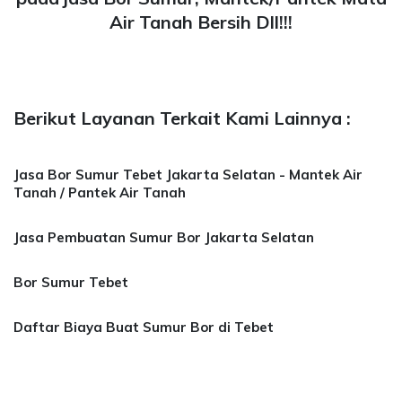
Air Tanah Bersih Dll!!!
Berikut Layanan Terkait Kami Lainnya :
Jasa Bor Sumur Tebet Jakarta Selatan - Mantek Air
Tanah / Pantek Air Tanah
Jasa Pembuatan Sumur Bor Jakarta Selatan
Bor Sumur Tebet
Daftar Biaya Buat Sumur Bor di Tebet