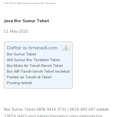
Tirta Nadi di Tebet untuk Jasa Sumur Bor / Bor Sumur
Jasa Bor Sumur Tebet
11 May 2020
Daftar isi tirtanadi.com
Bor Sumur Tebet
Ahli Sumur Bor Terdekat Tebet
Bor Mata Air Tanah Bersih Tebet
Bor AIR Tanah bersih Tebet terdekat
Pantek air Tanah di Tebet
Posting terkait:
Bor Sumur Tebet 0856 9416 3731 / 0818 493 097 adalah
TIRTA NADI jasa tukang Pengebor yang melayani bor