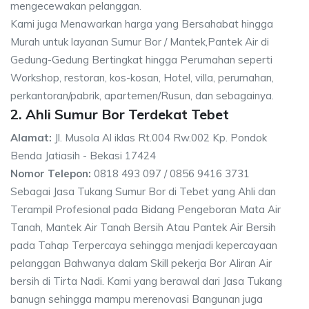
mengecewakan pelanggan.
Kami juga Menawarkan harga yang Bersahabat hingga
Murah untuk layanan Sumur Bor / Mantek,Pantek Air di
Gedung-Gedung Bertingkat hingga Perumahan seperti
Workshop, restoran, kos-kosan, Hotel, villa, perumahan,
perkantoran/pabrik, apartemen/Rusun, dan sebagainya.
2. Ahli Sumur Bor Terdekat Tebet
Alamat:
Jl. Musola Al iklas Rt.004 Rw.002 Kp. Pondok
Benda Jatiasih - Bekasi 17424
Nomor Telepon:
0818 493 097 / 0856 9416 3731
Sebagai Jasa Tukang Sumur Bor di Tebet yang Ahli dan
Terampil Profesional pada Bidang Pengeboran Mata Air
Tanah, Mantek Air Tanah Bersih Atau Pantek Air Bersih
pada Tahap Terpercaya sehingga menjadi kepercayaan
pelanggan Bahwanya dalam Skill pekerja Bor Aliran Air
bersih di Tirta Nadi. Kami yang berawal dari Jasa Tukang
banugn sehingga mampu merenovasi Bangunan juga