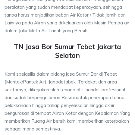
peralatan yang sudah mendapat kepercayaan, sehingga
tanpa harus menjadikan beban Air Kotor / Tidak Jernih dan
Lainnya pada Aliran yang di keluarkan oleh Mesin Pompa air
dalam Jalur Mata Air Tanah yang Bersih.
TN Jasa Bor Sumur Tebet Jakarta
Selatan
Kami speiasilis dalam bidang jasa Sumur Bor di Tebet
(Mantek/Pantek Air), Jabodetabek, Terdekat dan area
sekitarnya, dikerjakan oleh tenaga ahli, handal, profesional
dan sudah berpengalaman Resmi untuk penerapan tahap
pelaksanaan hingga tahap penyelesaian hingga akhir
pengurasan di tempat Aliran Kotor dengan Kedalaman Yang
memberikan Ruang Air bersih kami memberikan keterbaikan
sebagai mana semestinya.