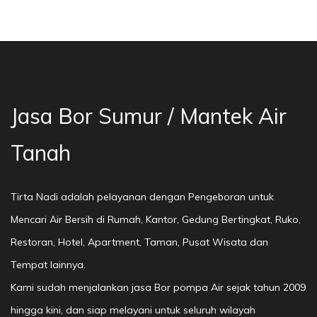
Jasa Bor Sumur Bekasi, Jasa Bor Air, Bor Mata
Jasa Bor Sumur / Mantek Air
Tanah
Tirta Nadi adalah pelayanan dengan Pengeboran untuk
Mencari Air Bersih di Rumah, Kantor, Gedung Bertingkat, Ruko,
Restoran, Hotel, Apartment, Taman, Pusat Wisata dan
Tempat lainnya.
Kami sudah menjalankan jasa Bor pompa Air sejak tahun 2009
hingga kini, dan siap melayani untuk seluruh wilayah