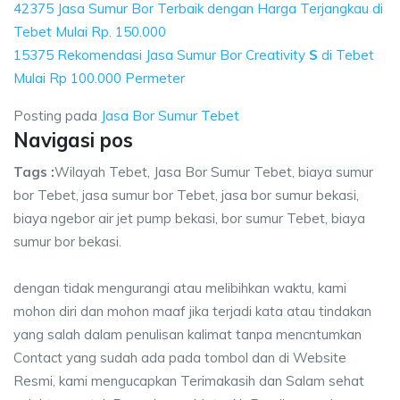
42375 Jasa Sumur Bor Terbaik dengan Harga Terjangkau di
Tebet Mulai Rp. 150.000
15375 Rekomendasi Jasa Sumur Bor Creativity
S
di Tebet
Mulai Rp 100.000 Permeter
Posting pada
Jasa Bor Sumur Tebet
Navigasi pos
Tags :
Wilayah Tebet, Jasa Bor Sumur Tebet, biaya sumur
bor Tebet, jasa sumur bor Tebet, jasa bor sumur bekasi,
biaya ngebor air jet pump bekasi, bor sumur Tebet, biaya
sumur bor bekasi.
dengan tidak mengurangi atau melibihkan waktu, kami
mohon diri dan mohon maaf jika terjadi kata atau tindakan
yang salah dalam penulisan kalimat tanpa mencntumkan
Contact yang sudah ada pada tombol dan di Website
Resmi, kami mengucapkan Terimakasih dan Salam sehat