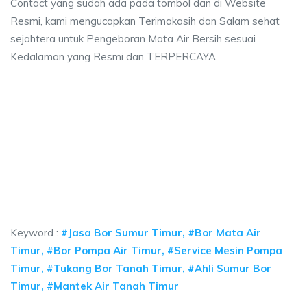
Contact yang sudah ada pada tombol dan di Website
Resmi, kami mengucapkan Terimakasih dan Salam sehat
sejahtera untuk Pengeboran Mata Air Bersih sesuai
Kedalaman yang Resmi dan TERPERCAYA.
ya sumur bor Timur, jasa sumur bor Timur, jasa 
sumur bor Timur, jasa sumur bor Timur, jasa bor sumur bekasi, biaya ngebo
a sumur bor Timur, jasa sumur bor Timur, jasa bor s
a sumur bor Timur, jasa sumur bor Timur, jasa bor sumur bek
Keyword :
#Jasa Bor Sumur Timur, #Bor Mata Air
Timur, #Bor Pompa Air Timur, #Service Mesin Pompa
Timur, #Tukang Bor Tanah Timur, #Ahli Sumur Bor
Timur, #Mantek Air Tanah Timur