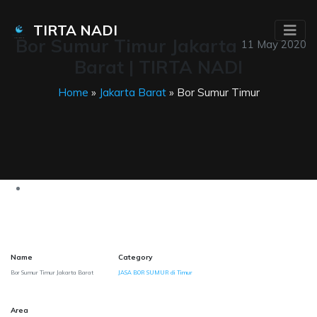
TIRTA NADI
Bor Sumur Timur Jakarta
11 May 2020
Barat | TIRTA NADI
Home
»
Jakarta Barat
» Bor Sumur Timur
Name
Category
Bor Sumur Timur Jakarta Barat
JASA BOR SUMUR di Timur
Area