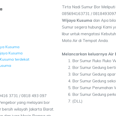
Tirta Nadi Sumur Bor Meliput
ma
085694163731 / 081849309
Wijaya Kusuma
dan Apa bil
Sumur segera hubungi Kami ya
libur untuk mengatasi Kebutuh
Mata Air di Tempat Anda.
jaya Kusuma
ijaya Kusuma
Melancarkan keluarnya Air B
 Kusuma terdekat
Bor Sumur Ruko Ruko W
Kusuma
Bor Sumur Gedung bert
Bor Sumur Gedung apa
Bor Sumur Gedung seko
Bor Sumur Perumahan 
Bor Sumur Gedung perk
416 3731 / 0818 493 097
(DLL)
Pengebor yang melayani bor
r bersih wilayah Jakarta Barat.
on dan juga Mesin Pompa air