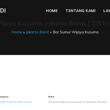
DI
HOME
TENTANG KAMI
LA
ijaya Kusuma Jakarta Barat | TIRT
Home
»
Jakarta Barat
» Bor Sumur Wijaya Kusuma
tegory
Area
SA BOR SUMUR di Wijaya Kusuma
Tirta Nadi di Wijaya Kusuma untuk Jasa Sumur Bor / Bor Sumur