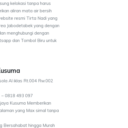
sung kelokasi tanpa harus
an aliran mata air bersih
ebsite resmi Tirta Nadi yang
 area Jabodetabek yang dengan
 dan menghubungi dengan
sapp dan Tombol Biru untuk
 Kusuma
ola Al iklas Rt.004 Rw.002
 – 0818 493 097
ijaya Kusuma Memberikan
kedalaman yang Max simal tanpa
g Bersahabat hingga Murah