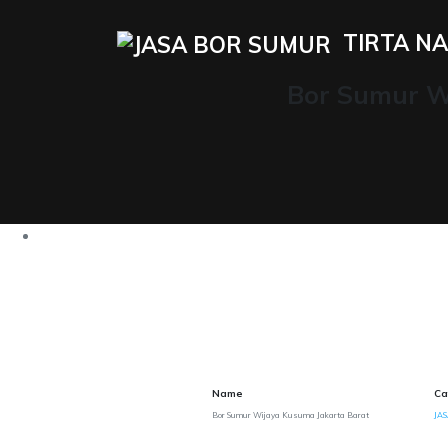
TIRTA NA
Bor Sumur W
Name
Ca
Bor Sumur Wijaya Kusuma Jakarta Barat
JA