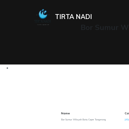
TIRTA NADI
Bor Sumur Wi
Name
Ca
Bor Sumur Wilayah Batu Ceper Tangerang
JAS