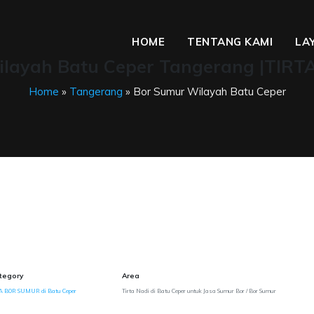
HOME
TENTANG KAMI
LA
layah Batu Ceper Tangerang |TIRT
Home
»
Tangerang
» Bor Sumur Wilayah Batu Ceper
tegory
Area
A BOR SUMUR di Batu Ceper
Tirta Nadi di Batu Ceper untuk Jasa Sumur Bor / Bor Sumur