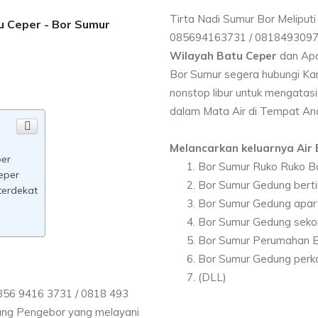
Tirta Nadi Sumur Bor Meliput
tu Ceper - Bor Sumur
085694163731 / 081849309
Wilayah Batu Ceper
dan Apa
Bor Sumur segera hubungi Kam
nonstop libur untuk mengatasi
dalam Mata Air di Tempat An
Melancarkan keluarnya Air B
per
Bor Sumur Ruko Ruko B
eper
Bor Sumur Gedung berti
terdekat
Bor Sumur Gedung apar
Bor Sumur Gedung seko
Bor Sumur Perumahan B
Bor Sumur Gedung perk
(DLL)
856 9416 3731 / 0818 493
ang Pengebor yang melayani