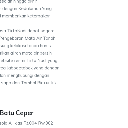
saian hingga akhir
or dengan Kedalaman Yang
i memberikan keterbaikan
asa TirtaNadi dapat segera
 Pengeboran Mata Air Tanah
sung kelokasi tanpa harus
an aliran mata air bersih
ebsite resmi Tirta Nadi yang
 area Jabodetabek yang dengan
 dan menghubungi dengan
sapp dan Tombol Biru untuk
 Batu Ceper
ola Al iklas Rt.004 Rw.002