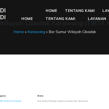
DI
HOME
TENTANG KAMI
LA
DI
HOME
TENTANG KAMI
LAYANAN
Wilayah Cibadak Karawang |TIRTA 
Home
»
Karawang
» Bor Sumur Wilayah Cibadak
gory
Area
BOR SUMUR di Cibadak
Tirta Nadi di Cibadak untuk Jasa Sumur Bor / Bor Sumur