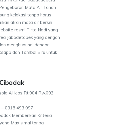
 Pengeboran Mata Air Tanah
sung kelokasi tanpa harus
an aliran mata air bersih
ebsite resmi Tirta Nadi yang
 area Jabodetabek yang dengan
 dan menghubungi dengan
sapp dan Tombol Biru untuk
 Cibadak
ola Al iklas Rt.004 Rw.002
 – 0818 493 097
adak Memberikan Kriteria
n yang Max simal tanpa