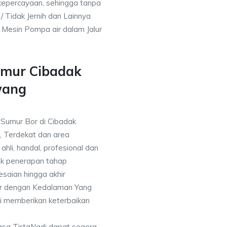
kepercayaan, sehingga tanpa
/ Tidak Jernih dan Lainnya
h Mesin Pompa air dalam Jalur
umur Cibadak
wang
 Sumur Bor di Cibadak
, Terdekat dan area
ahli, handal, profesional dan
k penerapan tahap
saian hingga akhir
or dengan Kedalaman Yang
i memberikan keterbaikan
asa TirtaNadi dapat segera