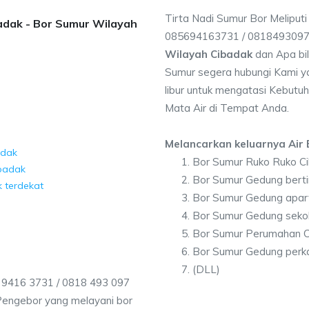
Tirta Nadi Sumur Bor Meliput
badak - Bor Sumur Wilayah
085694163731 / 081849309
Wilayah Cibadak
dan Apa bi
Sumur segera hubungi Kami ya
libur untuk mengatasi Kebutuh
Mata Air di Tempat Anda.
Melancarkan keluarnya Air B
adak
Bor Sumur Ruko Ruko C
ibadak
Bor Sumur Gedung berti
 terdekat
Bor Sumur Gedung apar
Bor Sumur Gedung seko
Bor Sumur Perumahan C
Bor Sumur Gedung perk
(DLL)
 9416 3731 / 0818 493 097
Pengebor yang melayani bor