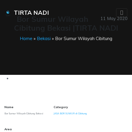
TIRTA NADI
Bor Sumur Wilayah
11 May 2020
Cibitung Bekasi |TIRTA NADI
Home
»
Bekasi
» Bor Sumur Wilayah Cibitung
Name
Category
Bor Sumur Wilayah Cibitung Bekasi
JASA BOR SUMUR di Cibitung
Area