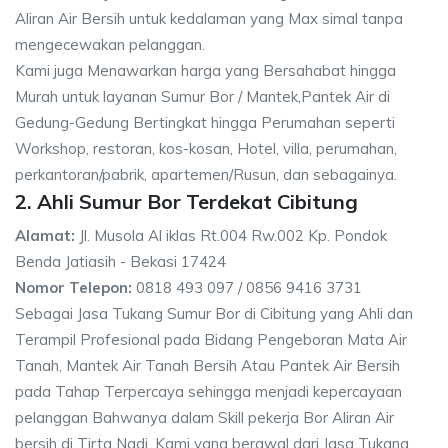
Aliran Air Bersih untuk kedalaman yang Max simal tanpa
mengecewakan pelanggan.
Kami juga Menawarkan harga yang Bersahabat hingga
Murah untuk layanan Sumur Bor / Mantek,Pantek Air di
Gedung-Gedung Bertingkat hingga Perumahan seperti
Workshop, restoran, kos-kosan, Hotel, villa, perumahan,
perkantoran/pabrik, apartemen/Rusun, dan sebagainya.
2. Ahli Sumur Bor Terdekat Cibitung
Alamat:
Jl. Musola Al iklas Rt.004 Rw.002 Kp. Pondok
Benda Jatiasih - Bekasi 17424
Nomor Telepon:
0818 493 097 / 0856 9416 3731
Sebagai Jasa Tukang Sumur Bor di Cibitung yang Ahli dan
Terampil Profesional pada Bidang Pengeboran Mata Air
Tanah, Mantek Air Tanah Bersih Atau Pantek Air Bersih
pada Tahap Terpercaya sehingga menjadi kepercayaan
pelanggan Bahwanya dalam Skill pekerja Bor Aliran Air
bersih di Tirta Nadi. Kami yang berawal dari Jasa Tukang