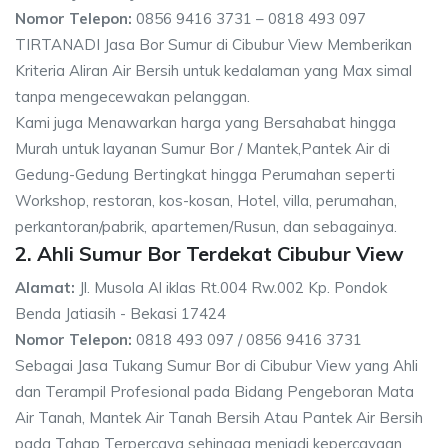
Nomor Telepon:
0856 9416 3731 – 0818 493 097
TIRTANADI Jasa Bor Sumur di Cibubur View Memberikan
Kriteria Aliran Air Bersih untuk kedalaman yang Max simal
tanpa mengecewakan pelanggan.
Kami juga Menawarkan harga yang Bersahabat hingga
Murah untuk layanan Sumur Bor / Mantek,Pantek Air di
Gedung-Gedung Bertingkat hingga Perumahan seperti
Workshop, restoran, kos-kosan, Hotel, villa, perumahan,
perkantoran/pabrik, apartemen/Rusun, dan sebagainya.
2. Ahli Sumur Bor Terdekat Cibubur View
Alamat:
Jl. Musola Al iklas Rt.004 Rw.002 Kp. Pondok
Benda Jatiasih - Bekasi 17424
Nomor Telepon:
0818 493 097 / 0856 9416 3731
Sebagai Jasa Tukang Sumur Bor di Cibubur View yang Ahli
dan Terampil Profesional pada Bidang Pengeboran Mata
Air Tanah, Mantek Air Tanah Bersih Atau Pantek Air Bersih
pada Tahap Terpercaya sehingga menjadi kepercayaan