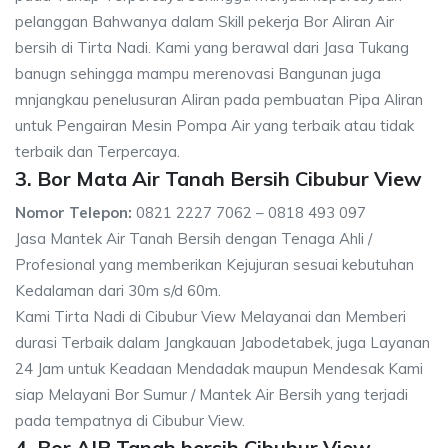
pelanggan Bahwanya dalam Skill pekerja Bor Aliran Air
bersih di Tirta Nadi. Kami yang berawal dari Jasa Tukang
banugn sehingga mampu merenovasi Bangunan juga
mnjangkau penelusuran Aliran pada pembuatan Pipa Aliran
untuk Pengairan Mesin Pompa Air yang terbaik atau tidak
terbaik dan Terpercaya.
3. Bor Mata Air Tanah Bersih Cibubur View
Nomor Telepon:
0821 2227 7062 – 0818 493 097
Jasa Mantek Air Tanah Bersih dengan Tenaga Ahli /
Profesional yang memberikan Kejujuran sesuai kebutuhan
Kedalaman dari 30m s/d 60m.
Kami Tirta Nadi di Cibubur View Melayanai dan Memberi
durasi Terbaik dalam Jangkauan Jabodetabek, juga Layanan
24 Jam untuk Keadaan Mendadak maupun Mendesak Kami
siap Melayani Bor Sumur / Mantek Air Bersih yang terjadi
pada tempatnya di Cibubur View.
4. Bor AIR Tanah bersih Cibubur View