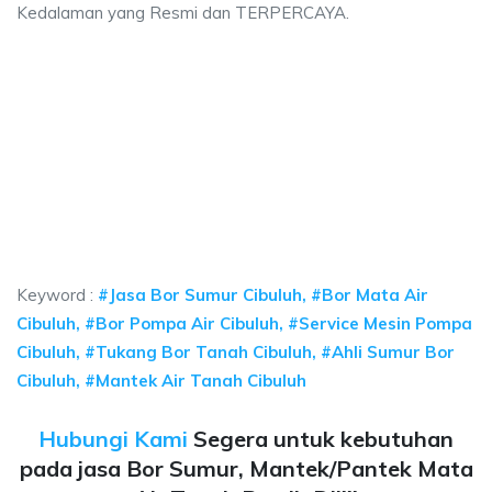
Kedalaman yang Resmi dan TERPERCAYA.
mur bor Cibuluh, jasa sumur bor Cibuluh, jasa 
bor Cibuluh, jasa sumur bor Cibuluh, jasa bor sumur bekasi, biaya ngebor ai
mur bor Cibuluh, jasa sumur bor Cibuluh, jasa bor su
r bor Cibuluh, jasa sumur bor Cibuluh, jasa bor sumur bekasi
Keyword :
#Jasa Bor Sumur Cibuluh, #Bor Mata Air
Cibuluh, #Bor Pompa Air Cibuluh, #Service Mesin Pompa
Cibuluh, #Tukang Bor Tanah Cibuluh, #Ahli Sumur Bor
Cibuluh, #Mantek Air Tanah Cibuluh
Hubungi Kami
Segera untuk kebutuhan
pada jasa Bor Sumur, Mantek/Pantek Mata