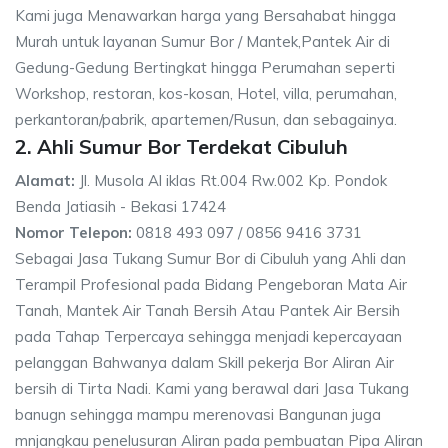
Kami juga Menawarkan harga yang Bersahabat hingga
Murah untuk layanan Sumur Bor / Mantek,Pantek Air di
Gedung-Gedung Bertingkat hingga Perumahan seperti
Workshop, restoran, kos-kosan, Hotel, villa, perumahan,
perkantoran/pabrik, apartemen/Rusun, dan sebagainya.
2. Ahli Sumur Bor Terdekat Cibuluh
Alamat:
Jl. Musola Al iklas Rt.004 Rw.002 Kp. Pondok
Benda Jatiasih - Bekasi 17424
Nomor Telepon:
0818 493 097 / 0856 9416 3731
Sebagai Jasa Tukang Sumur Bor di Cibuluh yang Ahli dan
Terampil Profesional pada Bidang Pengeboran Mata Air
Tanah, Mantek Air Tanah Bersih Atau Pantek Air Bersih
pada Tahap Terpercaya sehingga menjadi kepercayaan
pelanggan Bahwanya dalam Skill pekerja Bor Aliran Air
bersih di Tirta Nadi. Kami yang berawal dari Jasa Tukang
banugn sehingga mampu merenovasi Bangunan juga
mnjangkau penelusuran Aliran pada pembuatan Pipa Aliran