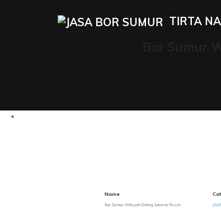
TIRTA NA
Bor Sumur W
Name
Ca
Bor Sumur Wilayah Cideng Jakarta Pusat
JAS