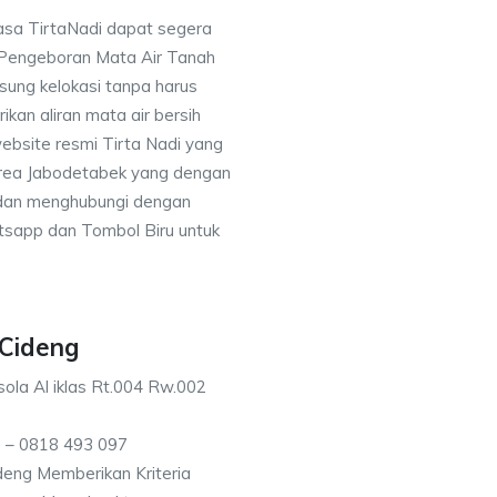
asa TirtaNadi dapat segera
 Pengeboran Mata Air Tanah
sung kelokasi tanpa harus
an aliran mata air bersih
ebsite resmi Tirta Nadi yang
 area Jabodetabek yang dengan
 dan menghubungi dengan
sapp dan Tombol Biru untuk
 Cideng
ola Al iklas Rt.004 Rw.002
 – 0818 493 097
eng Memberikan Kriteria