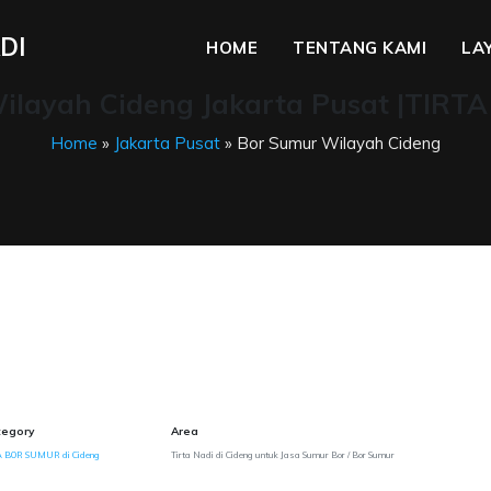
DI
HOME
TENTANG KAMI
LA
ilayah Cideng Jakarta Pusat |TIRTA
Home
»
Jakarta Pusat
» Bor Sumur Wilayah Cideng
tegory
Area
A BOR SUMUR di Cideng
Tirta Nadi di Cideng untuk Jasa Sumur Bor / Bor Sumur