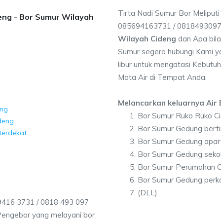
Tirta Nadi Sumur Bor Meliputi
deng - Bor Sumur Wilayah
085694163731 / 081849309
Wilayah Cideng
dan Apa bil
Sumur segera hubungi Kami ya
libur untuk mengatasi Kebutuh
Mata Air di Tempat Anda.
Melancarkan keluarnya Air B
eng
Bor Sumur Ruko Ruko C
deng
Bor Sumur Gedung berti
terdekat
Bor Sumur Gedung apar
Bor Sumur Gedung seko
Bor Sumur Perumahan C
Bor Sumur Gedung perk
(DLL)
9416 3731 / 0818 493 097
Pengebor yang melayani bor