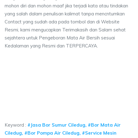
mohon diri dan mohon maaf jika terjadi kata atau tindakan
yang salah dalam penulisan kalimat tanpa mencntumkan
Contact yang sudah ada pada tombol dan di Website
Resmi, kami mengucapkan Terimakasih dan Salam sehat
sejahtera untuk Pengeboran Mata Air Bersih sesuai
Kedalaman yang Resmi dan TERPERCAYA.
a sumur bor Ciledug, jasa sumur bor Ciledug, ja
umur bor Ciledug, jasa sumur bor Ciledug, jasa bor sumur bekasi, biaya nge
 sumur bor Ciledug, jasa sumur bor Ciledug, jasa bor
sumur bor Ciledug, jasa sumur bor Ciledug, jasa bor sumur b
Keyword :
#Jasa Bor Sumur Ciledug, #Bor Mata Air
Ciledug, #Bor Pompa Air Ciledug, #Service Mesin