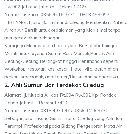
Rw.002 Jatirasa Jatiasih - Bekasi 17424
Nomor Telepon:
0856 9416 3731 – 0818 493 097
TIRTANADI Jasa Bor Sumur di Ciledug Memberikan Kriteria
Aliran Air Bersih untuk kedalaman yang Max simal tanpa
mengecewakan pelanggan.
Kami juga Menawarkan harga yang Bersahabat hingga
Murah untuk layanan Sumur Bor / Mantek,Pantek Air di
Gedung-Gedung Bertingkat hingga Perumahan seperti
Workshop, restoran, kos-kosan, Hotel, villa, perumahan,
perkantoran/pabrik, apartemen/Rusun, dan sebagainya.
2. Ahli Sumur Bor Terdekat Ciledug
Alamat:
Jl. Musola Al iklas Rt.004 Rw.002 Kp. Pondok
Benda Jatiasih - Bekasi 17424
Nomor Telepon:
0818 493 097 / 0856 9416 3731
Sebagai Jasa Tukang Sumur Bor di Ciledug yang Ahli dan
Terampil Profesional pada Bidang Pengeboran Mata Air
Tanah, Mantek Air Tanah Bersih Atau Pantek Air Bersih