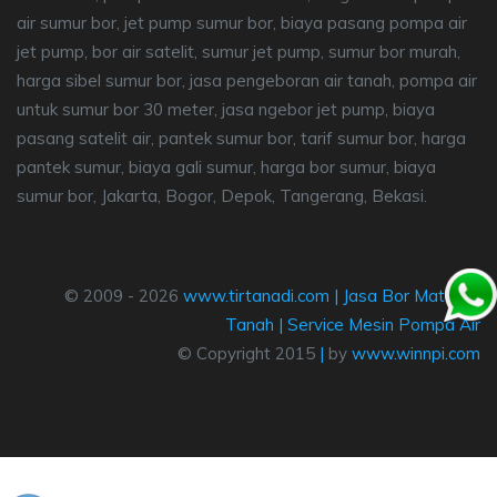
air sumur bor, jet pump sumur bor, biaya pasang pompa air
jet pump, bor air satelit, sumur jet pump, sumur bor murah,
harga sibel sumur bor, jasa pengeboran air tanah, pompa air
untuk sumur bor 30 meter, jasa ngebor jet pump, biaya
pasang satelit air, pantek sumur bor, tarif sumur bor, harga
pantek sumur, biaya gali sumur, harga bor sumur, biaya
sumur bor, Jakarta, Bogor, Depok, Tangerang, Bekasi.
© 2009 - 2026
www.tirtanadi.com
|
Jasa Bor Mata Air
Tanah
|
Service Mesin Pompa Air
© Copyright 2015
|
by
www.winnpi.com