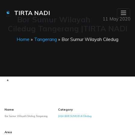
TIRTA NADI
Bor Sumur Wilayah
11 May 2020
Ciledug Tangerang |TIRTA NADI
Home
»
Tangerang
» Bor Sumur Wilayah Ciledug
Name
Category
Bor Sumur Wilayah Ciledug Tangerang
JASA BOR SUMUR di Ciledug
Area