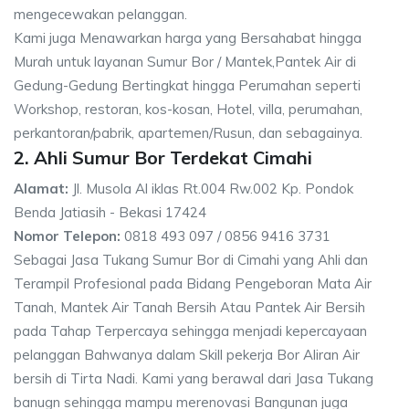
mengecewakan pelanggan.
Kami juga Menawarkan harga yang Bersahabat hingga
Murah untuk layanan Sumur Bor / Mantek,Pantek Air di
Gedung-Gedung Bertingkat hingga Perumahan seperti
Workshop, restoran, kos-kosan, Hotel, villa, perumahan,
perkantoran/pabrik, apartemen/Rusun, dan sebagainya.
2. Ahli Sumur Bor Terdekat Cimahi
Alamat:
Jl. Musola Al iklas Rt.004 Rw.002 Kp. Pondok
Benda Jatiasih - Bekasi 17424
Nomor Telepon:
0818 493 097 / 0856 9416 3731
Sebagai Jasa Tukang Sumur Bor di Cimahi yang Ahli dan
Terampil Profesional pada Bidang Pengeboran Mata Air
Tanah, Mantek Air Tanah Bersih Atau Pantek Air Bersih
pada Tahap Terpercaya sehingga menjadi kepercayaan
pelanggan Bahwanya dalam Skill pekerja Bor Aliran Air
bersih di Tirta Nadi. Kami yang berawal dari Jasa Tukang
banugn sehingga mampu merenovasi Bangunan juga