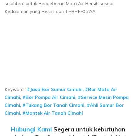
sejahtera untuk Pengeboran Mata Air Bersih sesuai
Kedalaman yang Resmi dan TERPERCAYA.
a sumur bor Cimahi, jasa sumur bor Cimahi, jasa
umur bor Cimahi, jasa sumur bor Cimahi, jasa bor sumur bekasi, biaya ngebo
 sumur bor Cimahi, jasa sumur bor Cimahi, jasa bor 
sumur bor Cimahi, jasa sumur bor Cimahi, jasa bor sumur bek
Keyword :
#Jasa Bor Sumur Cimahi, #Bor Mata Air
Cimahi, #Bor Pompa Air Cimahi, #Service Mesin Pompa
Cimahi, #Tukang Bor Tanah Cimahi, #Ahli Sumur Bor
Cimahi, #Mantek Air Tanah Cimahi
Hubungi Kami
Segera untuk kebutuhan