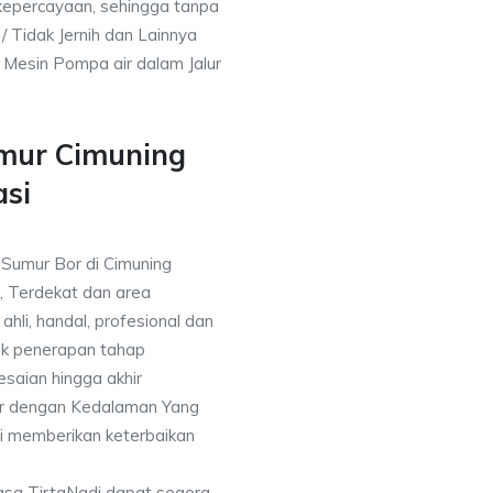
kepercayaan, sehingga tanpa
/ Tidak Jernih dan Lainnya
h Mesin Pompa air dalam Jalur
umur Cimuning
asi
 Sumur Bor di Cimuning
, Terdekat dan area
ahli, handal, profesional dan
k penerapan tahap
saian hingga akhir
or dengan Kedalaman Yang
i memberikan keterbaikan
asa TirtaNadi dapat segera