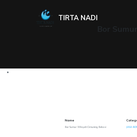
TIRTA NADI
Bor Sumur
Name
Categ
Bor Sumur Wilayah Cimuning Bekasi
JASA BO