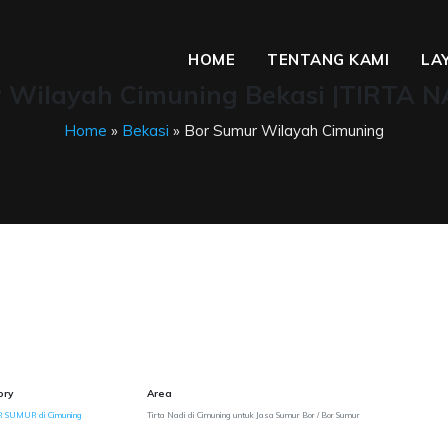
HOME
TENTANG KAMI
LA
 Wilayah Cimuning Bekasi |TIRTA N
Home
»
Bekasi
» Bor Sumur Wilayah Cimuning
ory
Area
R SUMUR di Cimuning
Tirta Nadi di Cimuning untuk Jasa Sumur Bor / Bor Sumur