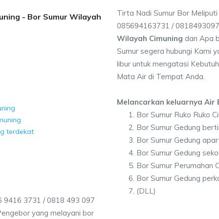
Tirta Nadi Sumur Bor Meliputi
muning - Bor Sumur Wilayah
085694163731 / 081849309
Wilayah Cimuning
dan Apa b
Sumur segera hubungi Kami ya
libur untuk mengatasi Kebutuh
Mata Air di Tempat Anda.
Melancarkan keluarnya Air B
uning
Bor Sumur Ruko Ruko C
imuning
Bor Sumur Gedung berti
g terdekat
Bor Sumur Gedung apar
Bor Sumur Gedung seko
Bor Sumur Perumahan C
Bor Sumur Gedung perk
(DLL)
6 9416 3731 / 0818 493 097
Pengebor yang melayani bor