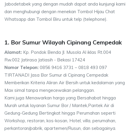
Jabodetabek yang dengan mudah dapat anda kunjungi kami
dan menghubungi dengan menekan Tombol Hijau Chat
Whatsapp dan Tombol Biru untuk telp (telephone).
1. Bor Sumur Wilayah Cipinang Cempedak
Alamat:
Kp. Pondok Benda Jl. Musola Al iklas Rt.004
Rw.002 Jatirasa Jatiasih - Bekasi 17424
Nomor Telepon:
0856 9416 3731 – 0818 493 097
TIRTANADI Jasa Bor Sumur di Cipinang Cempedak
Memberikan Kriteria Aliran Air Bersih untuk kedalaman yang
Max simal tanpa mengecewakan pelanggan.
Kami juga Menawarkan harga yang Bersahabat hingga
Murah untuk layanan Sumur Bor / Mantek,Pantek Air di
Gedung-Gedung Bertingkat hingga Perumahan seperti
Workshop, restoran, kos-kosan, Hotel, villa, perumahan,
perkantoran/pabrik, apartemen/Rusun, dan sebagainya.