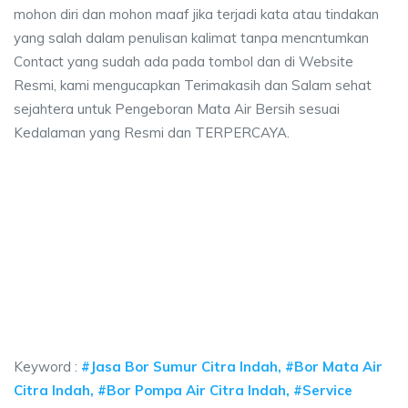
mohon diri dan mohon maaf jika terjadi kata atau tindakan
yang salah dalam penulisan kalimat tanpa mencntumkan
Contact yang sudah ada pada tombol dan di Website
Resmi, kami mengucapkan Terimakasih dan Salam sehat
sejahtera untuk Pengeboran Mata Air Bersih sesuai
Kedalaman yang Resmi dan TERPERCAYA.
a sumur bor Citra Indah, jasa sumur bor Citra In
umur bor Citra Indah, jasa sumur bor Citra Indah, jasa bor sumur bekasi, bi
 sumur bor Citra Indah, jasa sumur bor Citra Indah, 
sumur bor Citra Indah, jasa sumur bor Citra Indah, jasa bor
Keyword :
#Jasa Bor Sumur Citra Indah, #Bor Mata Air
Citra Indah, #Bor Pompa Air Citra Indah, #Service