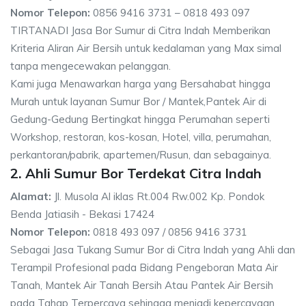
Nomor Telepon:
0856 9416 3731 – 0818 493 097
TIRTANADI Jasa Bor Sumur di Citra Indah Memberikan
Kriteria Aliran Air Bersih untuk kedalaman yang Max simal
tanpa mengecewakan pelanggan.
Kami juga Menawarkan harga yang Bersahabat hingga
Murah untuk layanan Sumur Bor / Mantek,Pantek Air di
Gedung-Gedung Bertingkat hingga Perumahan seperti
Workshop, restoran, kos-kosan, Hotel, villa, perumahan,
perkantoran/pabrik, apartemen/Rusun, dan sebagainya.
2. Ahli Sumur Bor Terdekat Citra Indah
Alamat:
Jl. Musola Al iklas Rt.004 Rw.002 Kp. Pondok
Benda Jatiasih - Bekasi 17424
Nomor Telepon:
0818 493 097 / 0856 9416 3731
Sebagai Jasa Tukang Sumur Bor di Citra Indah yang Ahli dan
Terampil Profesional pada Bidang Pengeboran Mata Air
Tanah, Mantek Air Tanah Bersih Atau Pantek Air Bersih
pada Tahap Terpercaya sehingga menjadi kepercayaan