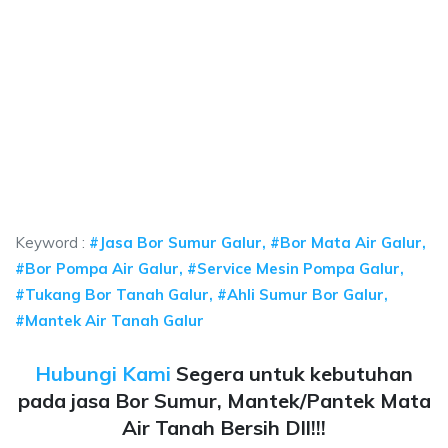
mur bor Galur, jasa sumur bor Galur, jasa bor s
or Galur, jasa sumur bor Galur, jasa bor sumur bekasi, biaya ngebor air je
ur bor Galur, jasa sumur bor Galur, jasa bor sumur b
r bor Galur, jasa sumur bor Galur, jasa bor sumur bekasi, bi
Keyword :
#Jasa Bor Sumur Galur, #Bor Mata Air Galur,
#Bor Pompa Air Galur, #Service Mesin Pompa Galur,
#Tukang Bor Tanah Galur, #Ahli Sumur Bor Galur,
#Mantek Air Tanah Galur
Hubungi Kami
Segera untuk kebutuhan
pada jasa Bor Sumur, Mantek/Pantek Mata
Air Tanah Bersih Dll!!!