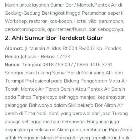
Murah untuk layanan Sumur Bor / Mantek,Pantek Air di
Gedung-Gedung Bertingkat hingga Perumahan seperti
Workshop, restoran, kos-kosan, Hotel, villa, perumahan,
perkantoran/pabrik, apartemen/Rusun, dan sebagainya.
2. Ahli Sumur Bor Terdekat Galur
Alamat:
Jl. Musola Al iklas Rt.004 Rw.002 Kp. Pondok
Benda Jatiasih - Bekasi 17424
Nomor Telepon:
0818 493 097 / 0856 9416 3731
Sebagai Jasa Tukang Sumur Bor di Galur yang Ahli dan
Terampil Profesional pada Bidang Pengeboran Mata Air
Tanah, Mantek Air Tanah Bersih Atau Pantek Air Bersih
pada Tahap Terpercaya sehingga menjadi kepercayaan
pelanggan Bahwanya dalam Skill pekerja Bor Aliran Air
bersih di Tirta Nadi. Kami yang berawal dari Jasa Tukang
banugn sehingga mampu merenovasi Bangunan juga
mnjangkau penelusuran Aliran pada pembuatan Pipa Aliran
untuk Pengairan Mesin Pompa Air yang terbaik atau tidak