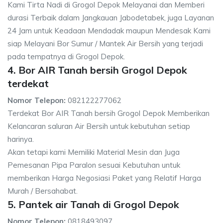
Kami Tirta Nadi di Grogol Depok Melayanai dan Memberi
durasi Terbaik dalam Jangkauan Jabodetabek, juga Layanan
24 Jam untuk Keadaan Mendadak maupun Mendesak Kami
siap Melayani Bor Sumur / Mantek Air Bersih yang terjadi
pada tempatnya di Grogol Depok.
4. Bor AIR Tanah bersih Grogol Depok
terdekat
Nomor Telepon:
082122277062
Terdekat Bor AIR Tanah bersih Grogol Depok Memberikan
Kelancaran saluran Air Bersih untuk kebutuhan setiap
harinya.
Akan tetapi kami Memiliki Material Mesin dan Juga
Pemesanan Pipa Paralon sesuai Kebutuhan untuk
memberikan Harga Negosiasi Paket yang Relatif Harga
Murah / Bersahabat.
5. Pantek air Tanah di Grogol Depok
Nomor Telepon:
0818493097