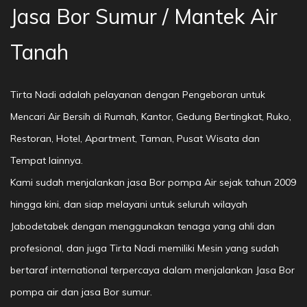
Jasa Bor Sumur / Mantek Air
Tanah
Tirta Nadi adalah pelayanan dengan Pengeboran untuk
Mencari Air Bersih di Rumah, Kantor, Gedung Bertingkat, Ruko,
Restoran, Hotel, Apartment, Taman, Pusat Wisata dan
Tempat lainnya.
Kami sudah menjalankan jasa Bor pompa Air sejak tahun 2009
hingga kini, dan siap melayani untuk seluruh wilayah
Jabodetabek dengan menggunakan tenaga yang ahli dan
profesional, dan juga Tirta Nadi memiliki Mesin yang sudah
bertaraf international terpercaya dalam menjalankan Jasa Bor
pompa air dan jasa Bor sumur.