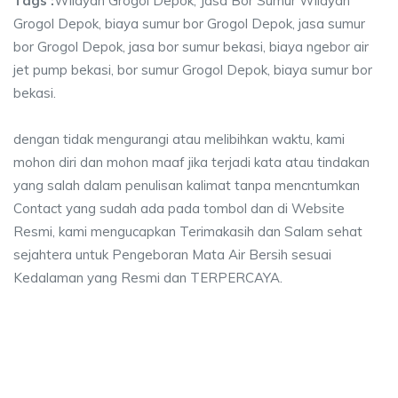
Tags :
Wilayah Grogol Depok, Jasa Bor Sumur Wilayah
Grogol Depok, biaya sumur bor Grogol Depok, jasa sumur
bor Grogol Depok, jasa bor sumur bekasi, biaya ngebor air
jet pump bekasi, bor sumur Grogol Depok, biaya sumur bor
bekasi.
dengan tidak mengurangi atau melibihkan waktu, kami
mohon diri dan mohon maaf jika terjadi kata atau tindakan
yang salah dalam penulisan kalimat tanpa mencntumkan
Contact yang sudah ada pada tombol dan di Website
Resmi, kami mengucapkan Terimakasih dan Salam sehat
sejahtera untuk Pengeboran Mata Air Bersih sesuai
Kedalaman yang Resmi dan TERPERCAYA.
aya sumur bor Grogol Depok, jasa sumur bor Gr