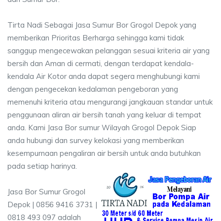
Tirta Nadi Sebagai Jasa Sumur Bor Grogol Depok yang
memberikan Prioritas Berharga sehingga kami tidak
sanggup mengecewakan pelanggan sesuai kriteria air yang
bersih dan Aman di cermati, dengan terdapat kendala-
kendala Air Kotor anda dapat segera menghubungi kami
dengan pengecekan kedalaman pengeboran yang
memenuhi kriteria atau mengurangi jangkauan standar untuk
penggunaan aliran air bersih tanah yang keluar di tempat
anda. Kami Jasa Bor sumur Wilayah Grogol Depok Siap
anda hubungi dan survey kelokasi yang memberikan
kesempurnaan pengaliran air bersih untuk anda butuhkan
pada setiap harinya.
Jasa Bor Sumur Grogol
Depok | 0856 9416 3731 |
0818 493 097 adalah