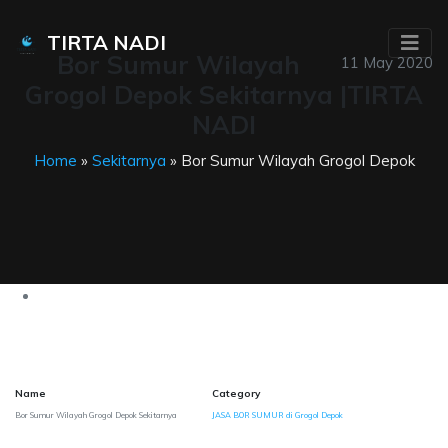
TIRTA NADI
Bor Sumur Wilayah
11 May 2020
Grogol Depok Sekitarnya |TIRTA
NADI
Home
»
Sekitarnya
» Bor Sumur Wilayah Grogol Depok
Name
Category
Bor Sumur Wilayah Grogol Depok Sekitarnya
JASA BOR SUMUR di Grogol Depok