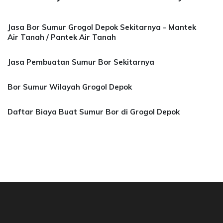
Jasa Bor Sumur Grogol Depok Sekitarnya - Mantek
Air Tanah / Pantek Air Tanah
Jasa Pembuatan Sumur Bor Sekitarnya
Bor Sumur Wilayah Grogol Depok
Daftar Biaya Buat Sumur Bor di Grogol Depok
Jasa Bor Sumur Bekasi, Jasa Bor Air, Bor Mata