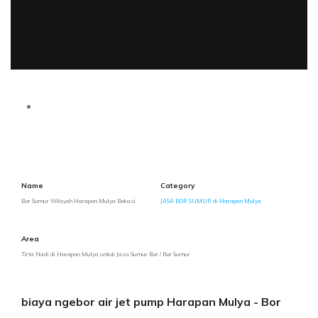
Name
Category
Bor Sumur Wilayah Harapan Mulya Bekasi
JASA BOR SUMUR di Harapan Mulya
Area
Tirta Nadi di Harapan Mulya untuk Jasa Sumur Bor / Bor Sumur
biaya ngebor air jet pump Harapan Mulya - Bor