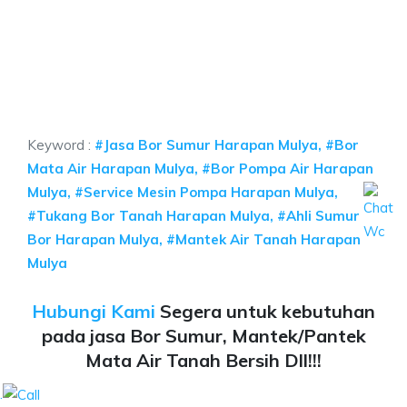
r Harapan Mulya, jasa sumur bor Harapan Mulya
n Mulya, jasa sumur bor Harapan Mulya, jasa bor sumur bekasi, biaya ngeb
 Harapan Mulya, jasa sumur bor Harapan Mulya, jasa 
rapan Mulya, jasa sumur bor Harapan Mulya, jasa bor sumur 
Keyword :
#Jasa Bor Sumur Harapan Mulya, #Bor
Mata Air Harapan Mulya, #Bor Pompa Air Harapan
Mulya, #Service Mesin Pompa Harapan Mulya,
#Tukang Bor Tanah Harapan Mulya, #Ahli Sumur
Bor Harapan Mulya, #Mantek Air Tanah Harapan
Mulya
Hubungi Kami
Segera untuk kebutuhan
pada jasa Bor Sumur, Mantek/Pantek
Mata Air Tanah Bersih Dll!!!
.