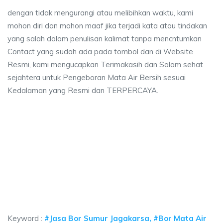
dengan tidak mengurangi atau melibihkan waktu, kami
mohon diri dan mohon maaf jika terjadi kata atau tindakan
yang salah dalam penulisan kalimat tanpa mencntumkan
Contact yang sudah ada pada tombol dan di Website
Resmi, kami mengucapkan Terimakasih dan Salam sehat
sejahtera untuk Pengeboran Mata Air Bersih sesuai
Kedalaman yang Resmi dan TERPERCAYA.
 sumur bor Jagakarsa, jasa sumur bor Jagakarsa,
mur bor Jagakarsa, jasa sumur bor Jagakarsa, jasa bor sumur bekasi, biaya
sumur bor Jagakarsa, jasa sumur bor Jagakarsa, jasa
umur bor Jagakarsa, jasa sumur bor Jagakarsa, jasa bor sum
Keyword :
#Jasa Bor Sumur Jagakarsa, #Bor Mata Air