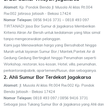
Alamat:
Kp. Pondok Benda Jl. Musola Al iklas Rt.004
Rw.002 Jatirasa Jatiasih - Bekasi 17424
Nomor Telepon:
0856 9416 3731 – 0818 493 097
TIRTANADI Jasa Bor Sumur di Jagakarsa Memberikan
Kriteria Aliran Air Bersih untuk kedalaman yang Max simal
tanpa mengecewakan pelanggan.
Kami juga Menawarkan harga yang Bersahabat hingga
Murah untuk layanan Sumur Bor / Mantek,Pantek Air di
Gedung-Gedung Bertingkat hingga Perumahan seperti
Workshop, restoran, kos-kosan, Hotel, villa, perumahan,
perkantoran/pabrik, apartemen/Rusun, dan sebagainya.
2. Ahli Sumur Bor Terdekat Jagakarsa
Alamat:
Jl. Musola Al iklas Rt.004 Rw.002 Kp. Pondok
Benda Jatiasih - Bekasi 17424
Nomor Telepon:
0818 493 097 / 0856 9416 3731
Sebagai Jasa Tukang Sumur Bor di Jagakarsa yang Ahli dan