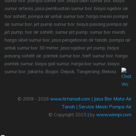
sumur bor, pompa sumur bor, biaya bikin sumur bor, biaya
sumur artesis, jasa pembuatan sumur bor, biaya ngebor air,
bor satelit, pompa air untuk sumur bor, harga mesin pompa
air sumur bor, jet pump sumur bor, biaya pasang pompa air
jet pump, bor air satelit, sumur jet pump, sumur bor murah,
harga sibel sumur bor, jasa pengeboran air tanah, pompa air
untuk sumur bor 30 meter, jasa ngebor jet pump, biaya
pasang satelit air, pantek sumur bor, tarif sumur bor, harga
pantek sumur, biaya gali sumur, harga bor sumur, biaya
sumur bor, Jakarta, Bogor, Depok, Tangerang, Bekasi.
© 2009 - 2026
www.tirtanadi.com
|
Jasa Bor Mata Air
Tanah
|
Service Mesin Pompa Air
© Copyright 2015
|
by
www.winnpi.com