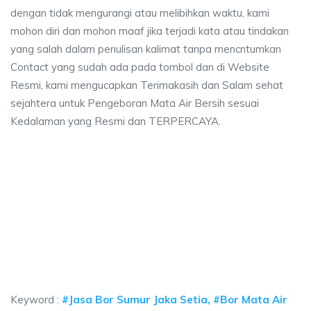
dengan tidak mengurangi atau melibihkan waktu, kami
mohon diri dan mohon maaf jika terjadi kata atau tindakan
yang salah dalam penulisan kalimat tanpa mencntumkan
Contact yang sudah ada pada tombol dan di Website
Resmi, kami mengucapkan Terimakasih dan Salam sehat
sejahtera untuk Pengeboran Mata Air Bersih sesuai
Kedalaman yang Resmi dan TERPERCAYA.
aya sumur bor Jaka Setia, jasa sumur bor Jaka S
a sumur bor Jaka Setia, jasa sumur bor Jaka Setia, jasa bor sumur bekasi, b
aya sumur bor Jaka Setia, jasa sumur bor Jaka Setia,
ya sumur bor Jaka Setia, jasa sumur bor Jaka Setia, jasa bor
Keyword :
#Jasa Bor Sumur Jaka Setia, #Bor Mata Air