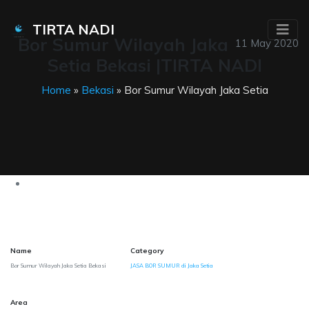
TIRTA NADI
Bor Sumur Wilayah Jaka
11 May 2020
Setia Bekasi |TIRTA NADI
Home
»
Bekasi
» Bor Sumur Wilayah Jaka Setia
Name
Category
Bor Sumur Wilayah Jaka Setia Bekasi
JASA BOR SUMUR di Jaka Setia
Area