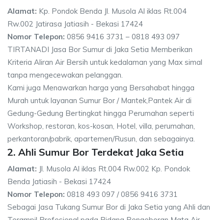
Alamat:
Kp. Pondok Benda Jl. Musola Al iklas Rt.004
Rw.002 Jatirasa Jatiasih - Bekasi 17424
Nomor Telepon:
0856 9416 3731 – 0818 493 097
TIRTANADI Jasa Bor Sumur di Jaka Setia Memberikan
Kriteria Aliran Air Bersih untuk kedalaman yang Max simal
tanpa mengecewakan pelanggan.
Kami juga Menawarkan harga yang Bersahabat hingga
Murah untuk layanan Sumur Bor / Mantek,Pantek Air di
Gedung-Gedung Bertingkat hingga Perumahan seperti
Workshop, restoran, kos-kosan, Hotel, villa, perumahan,
perkantoran/pabrik, apartemen/Rusun, dan sebagainya.
2. Ahli Sumur Bor Terdekat Jaka Setia
Alamat:
Jl. Musola Al iklas Rt.004 Rw.002 Kp. Pondok
Benda Jatiasih - Bekasi 17424
Nomor Telepon:
0818 493 097 / 0856 9416 3731
Sebagai Jasa Tukang Sumur Bor di Jaka Setia yang Ahli dan
Terampil Profesional pada Bidang Pengeboran Mata Air