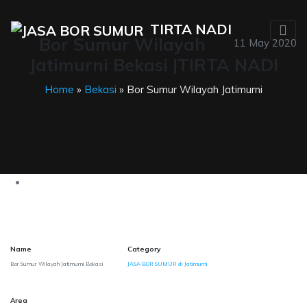
TIRTA NADI
Bor Sumur Wilayah
11 May 2020
Jatimurni Bekasi |TIRTA NADI
Home
»
Bekasi
» Bor Sumur Wilayah Jatimurni
Name
Category
Bor Sumur Wilayah Jatimurni Bekasi
JASA BOR SUMUR di Jatimurni
Area