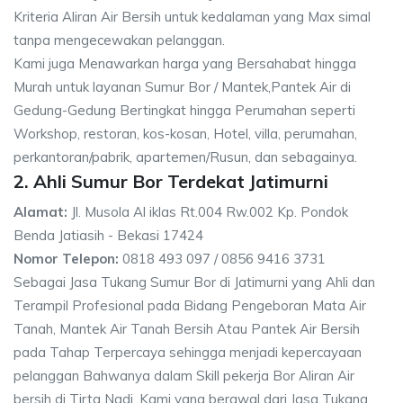
Kriteria Aliran Air Bersih untuk kedalaman yang Max simal
tanpa mengecewakan pelanggan.
Kami juga Menawarkan harga yang Bersahabat hingga
Murah untuk layanan Sumur Bor / Mantek,Pantek Air di
Gedung-Gedung Bertingkat hingga Perumahan seperti
Workshop, restoran, kos-kosan, Hotel, villa, perumahan,
perkantoran/pabrik, apartemen/Rusun, dan sebagainya.
2. Ahli Sumur Bor Terdekat Jatimurni
Alamat:
Jl. Musola Al iklas Rt.004 Rw.002 Kp. Pondok
Benda Jatiasih - Bekasi 17424
Nomor Telepon:
0818 493 097 / 0856 9416 3731
Sebagai Jasa Tukang Sumur Bor di Jatimurni yang Ahli dan
Terampil Profesional pada Bidang Pengeboran Mata Air
Tanah, Mantek Air Tanah Bersih Atau Pantek Air Bersih
pada Tahap Terpercaya sehingga menjadi kepercayaan
pelanggan Bahwanya dalam Skill pekerja Bor Aliran Air
bersih di Tirta Nadi. Kami yang berawal dari Jasa Tukang