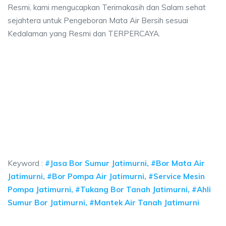
Resmi, kami mengucapkan Terimakasih dan Salam sehat
sejahtera untuk Pengeboran Mata Air Bersih sesuai
Kedalaman yang Resmi dan TERPERCAYA.
 sumur bor Jatimurni, jasa sumur bor Jatimurni,
mur bor Jatimurni, jasa sumur bor Jatimurni, jasa bor sumur bekasi, biaya n
 sumur bor Jatimurni, jasa sumur bor Jatimurni, jasa
sumur bor Jatimurni, jasa sumur bor Jatimurni, jasa bor sumu
Keyword :
#Jasa Bor Sumur Jatimurni, #Bor Mata Air
Jatimurni, #Bor Pompa Air Jatimurni, #Service Mesin
Pompa Jatimurni, #Tukang Bor Tanah Jatimurni, #Ahli
Sumur Bor Jatimurni, #Mantek Air Tanah Jatimurni