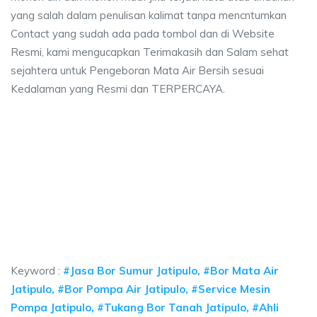
yang salah dalam penulisan kalimat tanpa mencntumkan
Contact yang sudah ada pada tombol dan di Website
Resmi, kami mengucapkan Terimakasih dan Salam sehat
sejahtera untuk Pengeboran Mata Air Bersih sesuai
Kedalaman yang Resmi dan TERPERCAYA.
ur bor Jatipulo, jasa sumur bor Jatipulo, jasa 
r Jatipulo, jasa sumur bor Jatipulo, jasa bor sumur bekasi, biaya ngebor ai
r bor Jatipulo, jasa sumur bor Jatipulo, jasa bor su
 bor Jatipulo, jasa sumur bor Jatipulo, jasa bor sumur bekas
Keyword :
#Jasa Bor Sumur Jatipulo, #Bor Mata Air
Jatipulo, #Bor Pompa Air Jatipulo, #Service Mesin
Pompa Jatipulo, #Tukang Bor Tanah Jatipulo, #Ahli