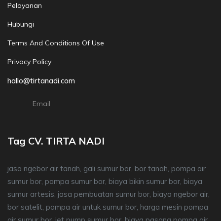
Pelayanan
Hubungi
Terms And Conditions Of Use
Privacy Policy
hallo@tirtanadi.com
Email
Tag CV. TIRTA NADI
jasa ngebor air tanah, gali sumur bor, bor tanah, pompa air
sumur bor, pompa sumur bor, biaya bikin sumur bor, biaya
sumur artesis, jasa pembuatan sumur bor, biaya ngebor air,
bor satelit, pompa air untuk sumur bor, harga mesin pompa
air sumur bor, jet pump sumur bor, biaya pasang pompa air