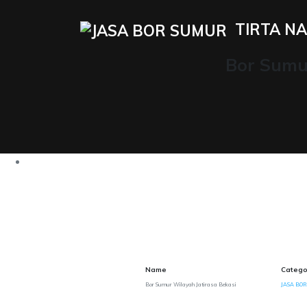
TIRTA NA
Bor Sumur
Name
Catego
Bor Sumur Wilayah Jatirasa Bekasi
JASA BOR