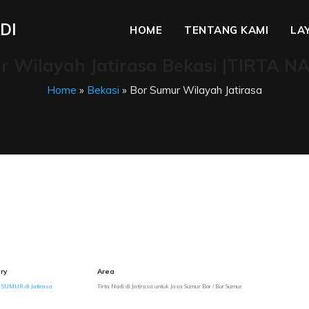
DI
HOME
TENTANG KAMI
LA
 Wilayah Jatirasa Bekasi |TIRTA N
Home
»
Bekasi
» Bor Sumur Wilayah Jatirasa
ry
Area
 SUMUR di Jatirasa
Tirta Nadi di Jatirasa untuk Jasa Sumur Bor / Bor Sumur