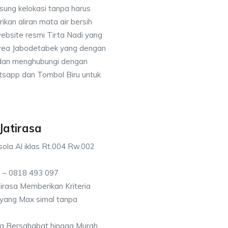
sung kelokasi tanpa harus
an aliran mata air bersih
ebsite resmi Tirta Nadi yang
 area Jabodetabek yang dengan
 dan menghubungi dengan
sapp dan Tombol Biru untuk
Jatirasa
ola Al iklas Rt.004 Rw.002
 – 0818 493 097
irasa Memberikan Kriteria
n yang Max simal tanpa
g Bersahabat hingga Murah